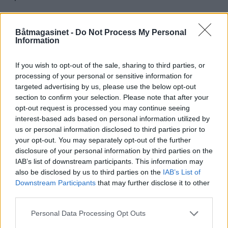
Opp til 45 fot
Båtmagasinet -
Do Not Process My Personal
Information
Fountaine Pajot MY44
If you wish to opt-out of the sale, sharing to third parties, or
Invictus 370 GT
processing of your personal or sensitive information for
targeted advertising by us, please use the below opt-out
section to confirm your selection. Please note that after your
Pardo 43
opt-out request is processed you may continue seeing
interest-based ads based on personal information utilized by
Sealine C430
us or personal information disclosed to third parties prior to
your opt-out. You may separately opt-out of the further
disclosure of your personal information by third parties on the
Rio Spider 40
IAB’s list of downstream participants. This information may
also be disclosed by us to third parties on the
IAB’s List of
Over 45 fot
Downstream Participants
that may further disclose it to other
third parties.
Azimut S7
Personal Data Processing Opt Outs