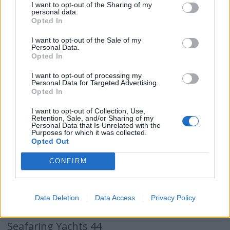
I want to opt-out of the Sharing of my
Bénéteau GT50
personal data.
Opted In
Fairline Targa 63 GTO
I want to opt-out of the Sale of my
Personal Data.
Opted In
Steeler NG 52 S Offshore
I want to opt-out of processing my
Personal Data for Targeted Advertising.
Sunseeker 66 Manhattan
Opted In
I want to opt-out of Collection, Use,
Displacement
Retention, Sale, and/or Sharing of my
Personal Data that Is Unrelated with the
Purposes for which it was collected.
Opted Out
Boarncruiser Elegance 1500 CS
CONFIRM
Delphia BluEscape 1200
Linssen GS 40.0 Sedan
Data Deletion
Data Access
Privacy Policy
Seafaring Yachts 44