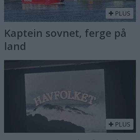
PLUS
Kaptein sovnet, ferge på
land
PLUS