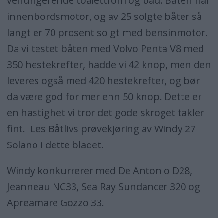
velfungerende toalettrom og bad. Båten har
innenbordsmotor, og av 25 solgte båter så
langt er 70 prosent solgt med bensinmotor.
Da vi testet båten med Volvo Penta V8 med
350 hestekrefter, hadde vi 42 knop, men den
leveres også med 420 hestekrefter, og bør
da være god for mer enn 50 knop. Dette er
en hastighet vi tror det gode skroget takler
fint. Les Båtlivs prøvekjøring av Windy 27
Solano i dette bladet.
Windy konkurrerer med De Antonio D28,
Jeanneau NC33, Sea Ray Sundancer 320 og
Apreamare Gozzo 33.