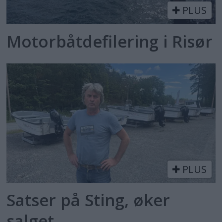
PLUS
Motorbåtdefilering i Risør
PLUS
Satser på Sting, øker
salget