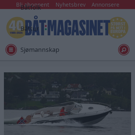
Bli abonnent
Nyhetsbrev
Annonsere
Båtfolk
Båttur
Sjømannskap
Tester
Arkiv
Video
Logg inn