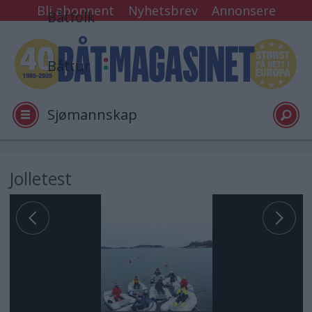
Bli abonnent
Nyhetsbrev
Annonsere
Båtfolk
Båttur
Sjømannskap
Tester
Jolletest
Arkiv
Video
Logg inn