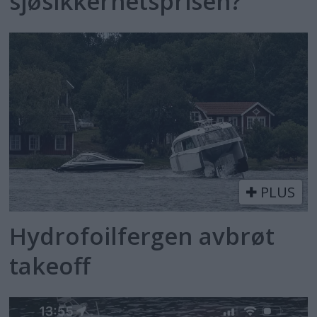
sjøsikkerhetsprisen?
PLUS
Hydrofoilfergen avbrøt
takeoff