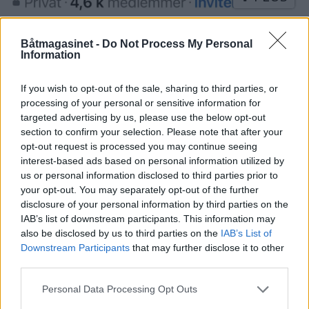
– Kan gå ut over
Båtmagasinet -
Do Not Process My Personal
Information
sikkerheten til sjøs, sier
politiet
If you wish to opt-out of the sale, sharing to third parties, or
processing of your personal or sensitive information for
targeted advertising by us, please use the below opt-out
En facebookside avslører hvor politibåten i
section to confirm your selection. Please note that after your
Agder befinner seg. – I verste fall kan dette gå
opt-out request is processed you may continue seeing
ut over sikkerheten til sjøs, sier politiet til
interest-based ads based on personal information utilized by
us or personal information disclosed to third parties prior to
Båtmagasinet, og ber folk tenke over
your opt-out. You may separately opt-out of the further
konsekvensene av slik deling.
disclosure of your personal information by third parties on the
IAB’s list of downstream participants. This information may
also be disclosed by us to third parties on the
IAB’s List of
Downstream Participants
that may further disclose it to other
third parties.
Personal Data Processing Opt Outs