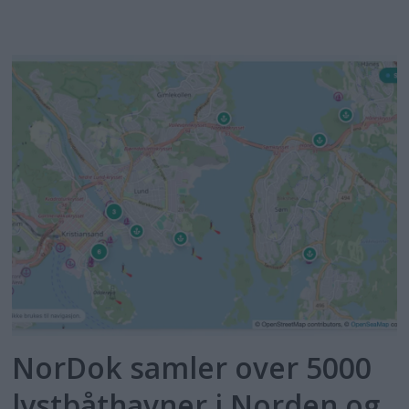
NorDok samler over 5000
lystbåthavner i Norden og