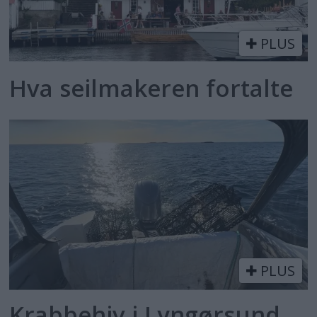
PLUS
Hva seilmakeren fortalte
PLUS
Krabbehiv i Lyngørsund