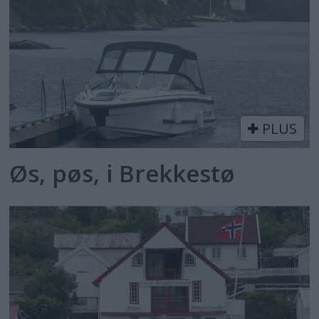
PLUS
Øs, pøs, i Brekkestø