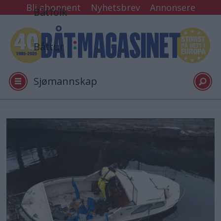
Bli abonnent
Nyhetsbrev
Annonsere
Båtfolk
Båttur
Sjømannskap
Tester
Arkiv
Video
Logg inn