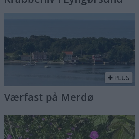
PLUS
Værfast på Merdø