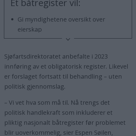
Et båtregister vil:
Gi myndighetene oversikt over
eierskap
Redusere dumping og
miljøbelastning
Sjøfartsdirektoratet anbefalte i 2023
Øke sikkerheten ved havari og søk
innføring av et obligatorisk register. Likevel
er forslaget fortsatt til behandling – uten
Bekjempe båttyveri og
politisk gjennomslag.
forsikringssvindel
– Vi vet hva som må til. Nå trengs det
politisk handlekraft som inkluderer et
pliktig nasjonalt båtregister før problemet
blir uoverkommelig, sier Espen Søilen,