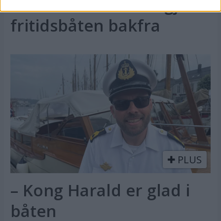
Politiets teori: Tok igjen
fritidsbåten bakfra
PLUS
– Kong Harald er glad i
båten