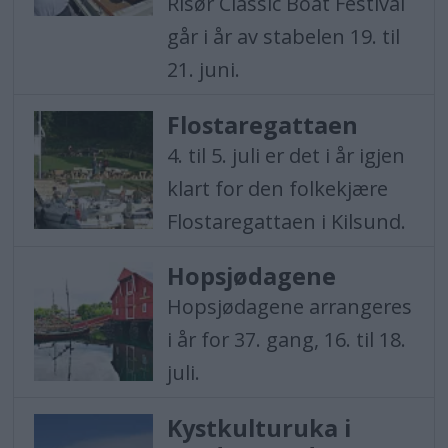
Risør Classic Boat Festival
går i år av stabelen 19. til
21. juni.
Flostaregattaen
4. til 5. juli er det i år igjen
klart for den folkekjære
Flostaregattaen i Kilsund.
Hopsjødagene
Hopsjødagene arrangeres
i år for 37. gang, 16. til 18.
juli.
Kystkulturuka i