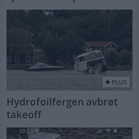
PLUS
Hydrofoilfergen avbrøt
takeoff