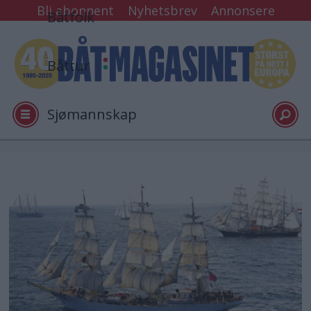
Bli abonnent
Nyhetsbrev
Annonsere
Båtfolk
Båttur
Sjømannskap
Tester
Arkiv
Video
Logg inn