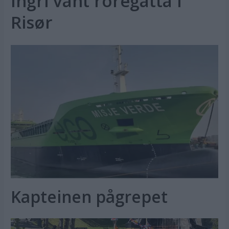
Ingri vant roregatta i
Risør
Kapteinen pågrepet