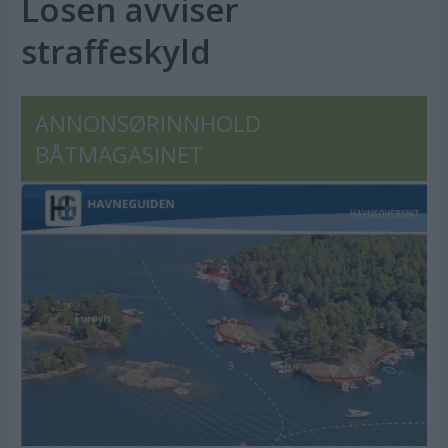
Losen avviser
straffeskyld
ANNONSØRINNHOLD
BÅTMAGASINET