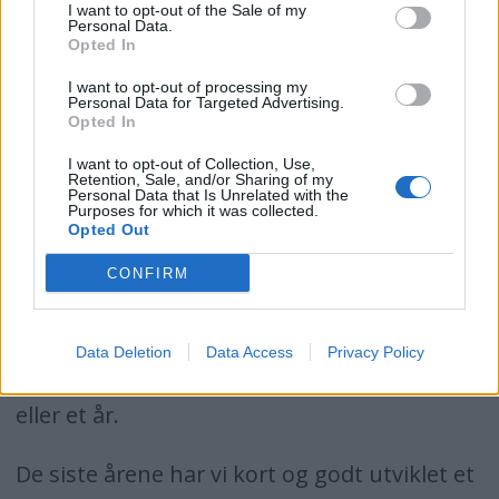
I want to opt-out of the Sale of my
kunne du kjøpe bladet i løssalg, i kiosken
Personal Data.
Opted In
eller få det levert hjem med posten ni
I want to opt-out of processing my
ganger i året. Nå kan du også laste ned 90
Personal Data for Targeted Advertising.
Opted In
utgaver fra App Store eller på batliv.no.
I want to opt-out of Collection, Use,
Retention, Sale, and/or Sharing of my
Det er opp til deg om du vil kjøpe digital
Personal Data that Is Unrelated with the
Purposes for which it was collected.
tilgang eller kjøpe nyeste blad i kiosken. Eller
Opted Out
begge deler. Du bestemmer om vil ha
CONFIRM
innholdet i digitalt eller på trykk. Og om du
kun ønsker vårt digitale innhold, kan du
Data Deletion
Data Access
Privacy Policy
velge om du ønsker å abonnere i en måned
eller et år.
De siste årene har vi kort og godt utviklet et