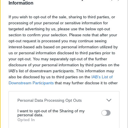
helst på døgnet via nett.
Information
Når det passer
If you wish to opt-out of the sale, sharing to third parties, or
processing of your personal or sensitive information for
targeted advertising by us, please use the below opt-out
section to confirm your selection. Please note that after your
Annonse
opt-out request is processed you may continue seeing
interest-based ads based on personal information utilized by
Innholdet er blitt mye mer omfattende. Der
us or personal information disclosed to third parties prior to
your opt-out. You may separately opt-out of the further
abonnentene før fikk ni utgaver levert på
disclosure of your personal information by third parties on the
døren i løpet av året, får abonnentene nå
IAB’s list of downstream participants. This information may
also be disclosed by us to third parties on the
IAB’s List of
tilgang til 90 utgaver når som helst på
Downstream Participants
that may further disclose it to other
third parties.
døgnet. Nyttige tips og råd og
havnereportasjer kan søkes frem når det
Personal Data Processing Opt Outs
passer for deg.
I want to opt-out of the Sharing of my
personal data.
Opted In
Og valgmulighetene er blitt mye større. Før