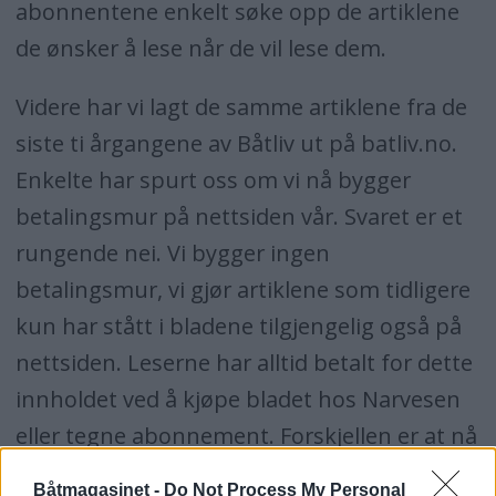
abonnentene enkelt søke opp de artiklene
de ønsker å lese når de vil lese dem.
Videre har vi lagt de samme artiklene fra de
siste ti årgangene av Båtliv ut på batliv.no.
Enkelte har spurt oss om vi nå bygger
betalingsmur på nettsiden vår. Svaret er et
rungende nei. Vi bygger ingen
betalingsmur, vi gjør artiklene som tidligere
kun har stått i bladene tilgjengelig også på
nettsiden. Leserne har alltid betalt for dette
innholdet ved å kjøpe bladet hos Narvesen
eller tegne abonnement. Forskjellen er at nå
kan man også kjøpe innholdet når som
Båtmagasinet -
Do Not Process My Personal