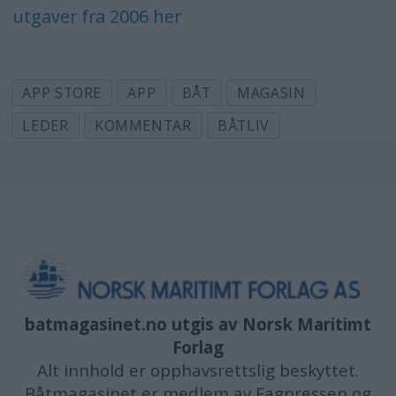
utgaver fra 2006 her
APP STORE
APP
BÅT
MAGASIN
LEDER
KOMMENTAR
BÅTLIV
batmagasinet.no utgis av
Norsk Maritimt
Forlag
Alt innhold er opphavsrettslig beskyttet.
Båtmagasinet er medlem av Fagpressen og