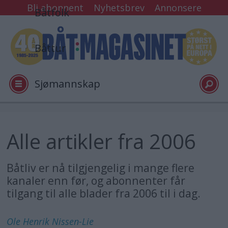
Bli abonnent
Nyhetsbrev
Annonsere
Båtfolk
Båttur
Sjømannskap
Tester
Alle artikler fra 2006
Arkiv
Båtliv er nå tilgjengelig i mange flere
kanaler enn før, og abonnenter får
Video
tilgang til alle blader fra 2006 til i dag.
Ole Henrik
Nissen-Lie
Logg inn