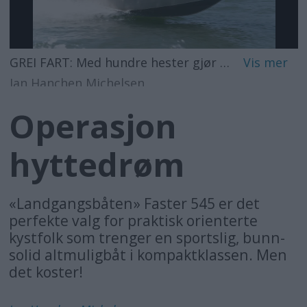
GREI FART: Med hundre hester gjør båten 34 knop i våre målinger.
Jan Hanchen Michelsen
Operasjon
hyttedrøm
«Landgangsbåten» Faster 545 er det
perfekte valg for praktisk orienterte
kystfolk som trenger en sportslig, bunn­
solid altmuligbåt i kompakt­klassen. Men
det koster!