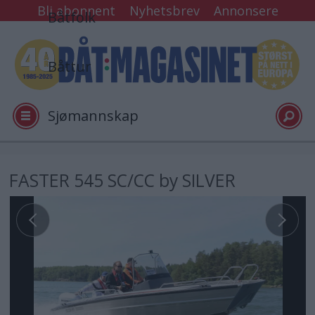
Bli abonnent
Nyhetsbrev
Annonsere
Båtfolk
Båttur
Sjømannskap
Tester
FASTER 545 SC/CC by SILVER
Arkiv
Video
Logg inn