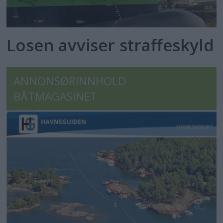
Losen avviser straffeskyld
ANNONSØRINNHOLD
BÅTMAGASINET