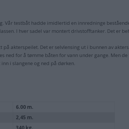
g. Vår testbåt hadde imidlertid en innredninge beståend
assen. I hver sadel var montert drivstofftanker. Det er be
på akterspeilet. Det er selvlensing ut i bunnen av aktersp
es ned for å tømme båten for vann under gange. Men de fl
et inn i slangene og ned på dørken.
6.00 m.
2,45 m.
340 kg.