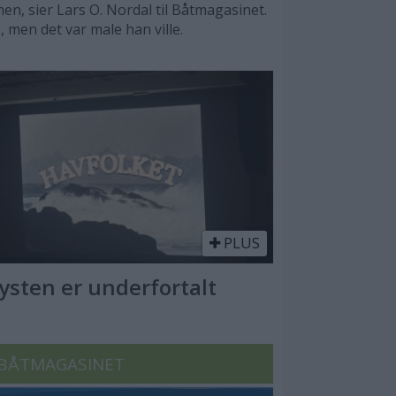
n, sier Lars O. Nordal til Båtmagasinet.
, men det var male han ville.
PLUS
Kysten er underfortalt
BÅTMAGASINET