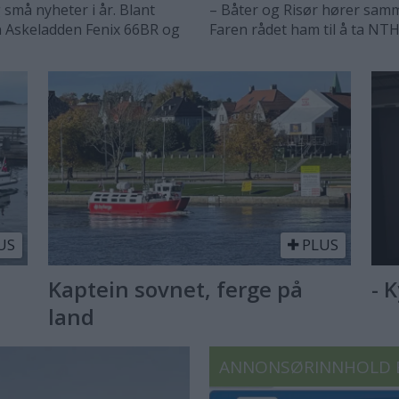
 små nyheter i år. Blant
– Båter og Risør hører samme
n Askeladden Fenix 66BR og
Faren rådet ham til å ta NTH
US
PLUS
Kaptein sovnet, ferge på
- 
land
ANNONSØRINNHOLD 