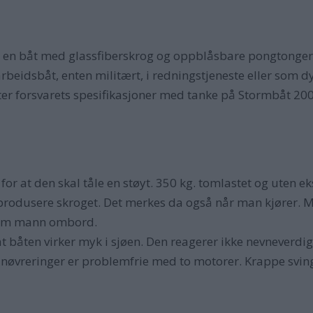
, en båt med glassfiberskrog og oppblåsbare pongtonger
 arbeidsbåt, enten militært, i redningstjeneste eller som
ter forsvarets spesifikasjoner med tanke på Stormbåt 20
for at den skal tåle en støyt. 350 kg. tomlastet og uten e
å produsere skroget. Det merkes da også når man kjører. 
 fem mann ombord.
 båten virker myk i sjøen. Den reagerer ikke nevneverdi
Manøvreringer er problemfrie med to motorer. Krappe svin