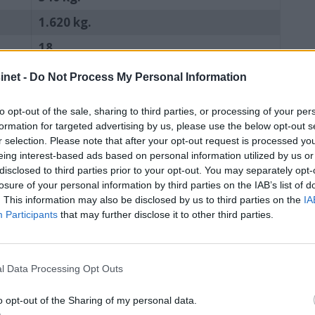
1.620 kg.
18
5
net -
Do Not Process My Personal Information
150 hk/2 x 70, lang stamme
to opt-out of the sale, sharing to third parties, or processing of your per
ca. 100.000 kroner inkl. moms
formation for targeted advertising by us, please use the below opt-out s
r selection. Please note that after your opt-out request is processed y
ca. 150.000 kroner inkl. moms
eing interest-based ads based on personal information utilized by us or
Importør:Aqua-Teknikk AS, boks 524,
disclosed to third parties prior to your opt-out. You may separately opt-
1411 Kolbotn. Tlf: 66 80 91 81
losure of your personal information by third parties on the IAB’s list of
. This information may also be disclosed by us to third parties on the
IA
Participants
that may further disclose it to other third parties.
LLERBM
BÅTER
ZODIAC
l Data Processing Opt Outs
o opt-out of the Sharing of my personal data.