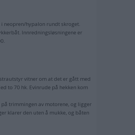
 i neopren/hypalon rundt skroget.
 dykkerbåt. Innredningsløsningene er
00.
kstrautstyr vitner om at det er gått med
Med to 70 hk. Evinrude på hekken kom
g på trimmingen av motorene, og ligger
ger klarer den uten å mukke, og båten