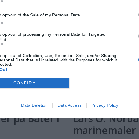
In
o opt-out of the Sale of my Personal Data.
In
to opt-out of processing my Personal Data for Targeted
ing.
In
o opt-out of Collection, Use, Retention, Sale, and/or Sharing
ersonal Data that Is Unrelated with the Purposes for which it
lected.
Out
CONFIRM
Data Deletion
Data Access
Privacy Policy
r på Båter i
Lars O. Norda
marinemaler