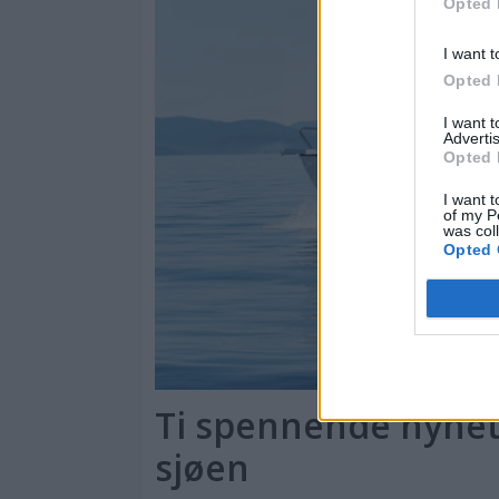
Opted 
I want t
Opted 
I want 
Advertis
Opted 
I want t
of my P
was col
Opted 
Ti spennende nyhete
sjøen