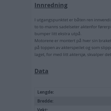
Innredning
I utgangspunktet er båten ren innvendi
to to-manns sadelseter aktenfor førerpl
bumper litt ekstra utpå.
Motorene er montert på hver sin brakett 
på toppen av akterspeilet og som slipp
laget, for med litt aktersjø, skvalper d
Data
Lengde:
Bredde:
Vekt: