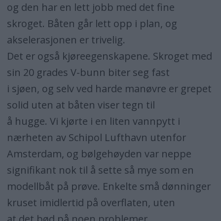
og den har en lett jobb med det fine
skroget. Båten går lett opp i plan, og
akselerasjonen er trivelig.
Det er også kjøreegenskapene. Skroget med
sin 20 grades V-bunn biter seg fast
i sjøen, og selv ved harde manøvre er grepet
solid uten at båten viser tegn til
å hugge. Vi kjørte i en liten vannpytt i
nærheten av Schipol Lufthavn utenfor
Amsterdam, og bølgehøyden var neppe
signifikant nok til å sette så mye som en
modellbåt på prøve. Enkelte små dønninger
kruset imidlertid på overflaten, uten
at det bød på noen problemer.