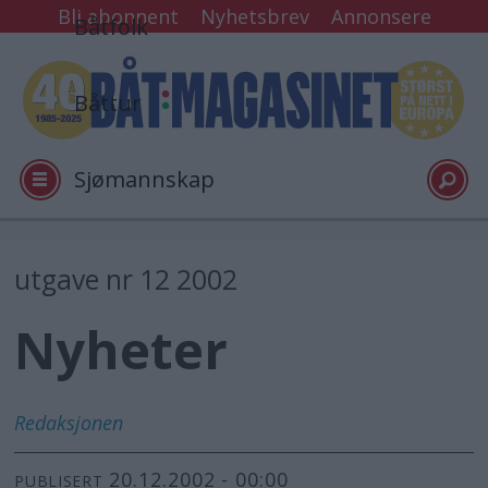
Bli abonnent
Nyhetsbrev
Annonsere
Båtfolk
Båttur
Sjømannskap
Tester
utgave nr 12 2002
Nyheter
Arkiv
Video
Redaksjonen
20.12.2002 - 00:00
Logg inn
PUBLISERT