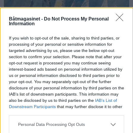
Båtmagasinet -
Do Not Process My Personal
Information
If you wish to opt-out of the sale, sharing to third parties, or
processing of your personal or sensitive information for
targeted advertising by us, please use the below opt-out
section to confirm your selection. Please note that after your
opt-out request is processed you may continue seeing
PLUS
interest-based ads based on personal information utilized by
us or personal information disclosed to third parties prior to
Lars O. Nordal - en
your opt-out. You may separately opt-out of the further
disclosure of your personal information by third parties on the
moderne marinemaler
IAB’s list of downstream participants. This information may
also be disclosed by us to third parties on the
IAB’s List of
Downstream Participants
that may further disclose it to other
– Båter og Risør hører sammen, sier Lars O.
third parties.
Nordal til Båtmagasinet. Faren rådet ham til å
ta NTH, men det var male han ville.
Personal Data Processing Opt Outs