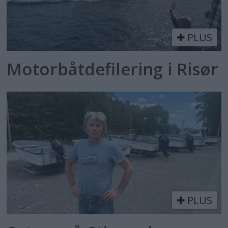
PLUS
Motorbåtdefilering i Risør
PLUS