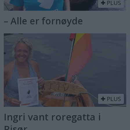
PLUS
– Alle er fornøyde
PLUS
Ingri vant roregatta i
Risør