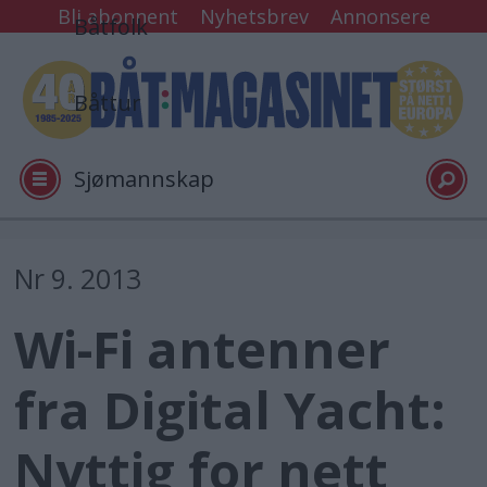
Bli abonnent
Nyhetsbrev
Annonsere
Båtfolk
Båttur
Sjømannskap
Tester
Nr 9. 2013
Wi-Fi antenner
Arkiv
fra Digital Yacht:
Video
Nyttig for nett
Logg inn