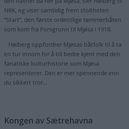
den havnet da her på Mjøsa, sier Høiberg til
NRK, og viser samtidig frem stoltheten
”Start”, den første ordentlige tømmerbåten
som kom fra Porsgrunn til Mjøsa i 1918.
Høiberg oppfordrer Mjøsas båtfolk til å ta
en tur innom for å bli bedre kjent med den
fanatiske kulturhistorie som Mjøsa
representerer. Den er mer spennende enn
du sikkert tror…
Kongen av Sætrehavna