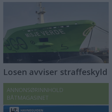
Losen avviser straffeskyld
ANNONSØRINNHOLD
BÅTMAGASINET