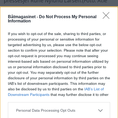
pressesjef Rune Nylund Larsen.(Foto: Atle
Knutsen)
Båtmagasinet -
Do Not Process My Personal
Information
If you wish to opt-out of the sale, sharing to third parties, or
processing of your personal or sensitive information for
Prestisjepris til Norsafe
targeted advertising by us, please use the below opt-out
section to confirm your selection. Please note that after your
FÆRVIK: Under den årlige ”Safety at Sea
opt-out request is processed you may continue seeing
interest-based ads based on personal information utilized by
Award” i London i sommer stakk Norsafe på
us or personal information disclosed to third parties prior to
your opt-out. You may separately opt-out of the further
Tromøy av gårde med en prestisjetung
disclosure of your personal information by third parties on the
sikkerhetspris.
IAB’s list of downstream participants. This information may
also be disclosed by us to third parties on the
IAB’s List of
Downstream Participants
that may further disclose it to other
Markedssjef i Norsafe, Arild Hansen, sier i en
third parties.
pressemelding at det er en stor
Personal Data Processing Opt Outs
internasjonal anerkjennelse for Norsafe at