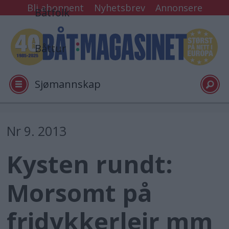
Bli abonnent
Nyhetsbrev
Annonsere
Båtfolk
Båttur
Sjømannskap
Tester
Nr 9. 2013
Kysten rundt:
Arkiv
Morsomt på
Video
fridykkerleir mm
Logg inn