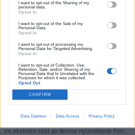
I want to opt-out of the Sharing of my
livbåten ble kåret til vinner og til beste
personal data.
Opted In
maritime sikkerhetsutstyr 2013.
I want to opt-out of the Sale of my
Personal Data.
I et utdrag fra juryens begrunnelse heter
Opted In
det at den nye fritt-fall livbåten fra Norsafe,
I want to opt-out of processing my
Personal Data for Targeted Advertising.
GES50 MKIII, er et av de mest avanserte
Opted In
livrednings-midler som noen gang er laget,
I want to opt-out of Collection, Use,
Retention, Sale, and/or Sharing of my
og representerer et stort fremskritt innen
Personal Data that Is Unrelated with the
Purposes for which it was collected.
livbåt-teknologi.
Opted Out
Produktet er en høyteknologisk,
CONFIRM
innelukket fritt-fall livbåt for evakuering fra
skip og flytende eller faste offshore
Data Deletion
Data Access
Privacy Policy
installasjoner. I fjor gjennomførte Norsafe
en ekstrem-test av denne nyutviklede fritt-