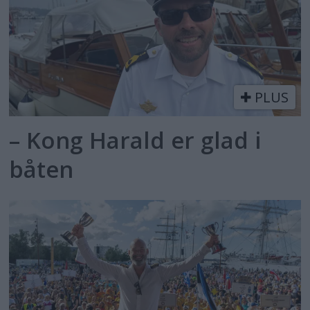
PLUS
– Kong Harald er glad i
båten