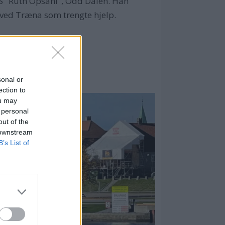
å RS "Ruth Opsahl", Odd Dalen. Han
åt ved Træna som trengte hjelp.
SEA KING
sonal or
ection to
ou may
 personal
out of the
 downstream
B’s List of