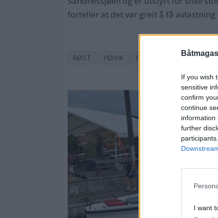
Sandnessjøen og er utstyrt for slike st
forteller at det var greit å få avlastni
Båtmagasi
RØST
HØVIK
FISKE
BÅTER
BM B
If you wish 
sensitive in
confirm you
continue se
information 
further disc
participants
Downstream 
Persona
I want t