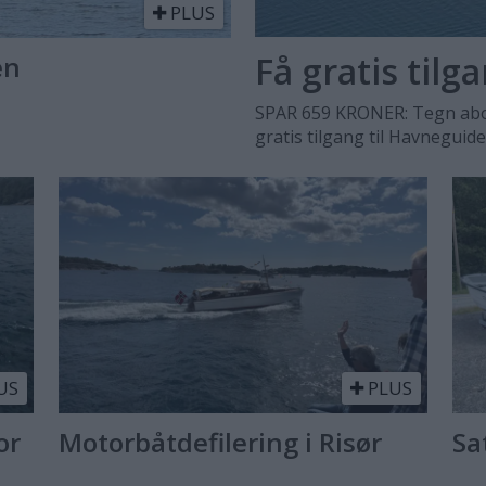
PLUS
Få gratis tilg
en
SPAR 659 KRONER: Tegn abo
gratis tilgang til Havneguid
US
PLUS
or
Motorbåtdefilering i Risør
Sa