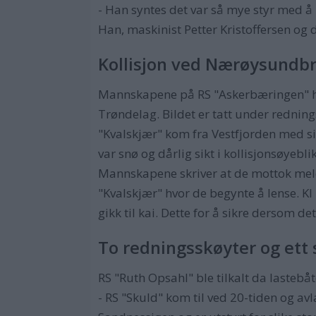
- Han syntes det var så mye styr med å b
Han, maskinist Petter Kristoffersen og d
Kollisjon ved Nærøysundb
Mannskapene på RS "Askerbæringen" har
Trøndelag. Bildet er tatt under redni
"Kvalskjær" kom fra Vestfjorden med sil
var snø og dårlig sikt i kollisjonsøyebli
Mannskapene skriver at de mottok meldi
"Kvalskjær" hvor de begynte å lense. Kl
gikk til kai. Dette for å sikre dersom d
To redningsskøyter og ett 
RS "Ruth Opsahl" ble tilkalt da laste
- RS "Skuld" kom til ved 20-tiden og a