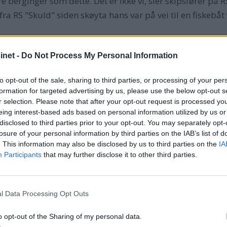
ore berginger som dette. Det er ikke vi, sier skipsfører p
ng fra RS "Skuld" siden skøyta hans var på vei til en fiskeb
net -
Do Not Process My Personal Information
LADARKIV
ALLERBM
UTGAVE NR 3 2002
VESTFJORDEN
to opt-out of the sale, sharing to third parties, or processing of your per
formation for targeted advertising by us, please use the below opt-out s
r selection. Please note that after your opt-out request is processed y
eing interest-based ads based on personal information utilized by us or
disclosed to third parties prior to your opt-out. You may separately opt-
losure of your personal information by third parties on the IAB’s list of
. This information may also be disclosed by us to third parties on the
IA
Participants
that may further disclose it to other third parties.
l Data Processing Opt Outs
o opt-out of the Sharing of my personal data.