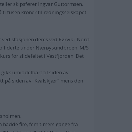
rteller skipsfører Ingvar Guttormsen.
 ti tusen kroner til redningsselskapet.
ved stasjonen deres ved Rørvik i Nord-
" kolliderte under Nærøysundbroen. M/S
rs for sildefeltet i Vestfjorden. Det
gikk umiddelbart til siden av
satt på siden av "Kvalskjær" mens den
rsholmen.
n hadde fire, fem timers gange fra