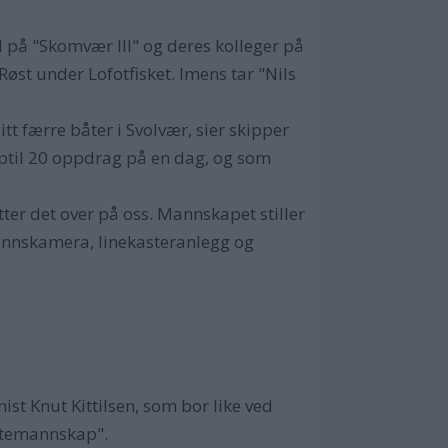
 på "Skomvær III" og deres kolleger på
 Røst under Lofotfisket. Imens tar "Nils
itt færre båter i Svolvær, sier skipper
pptil 20 oppdrag på en dag, og som
mitter det over på oss. Mannskapet stiller
annskamera, linekasteranlegg og
ist Knut Kittilsen, som bor like ved
øttemannskap".