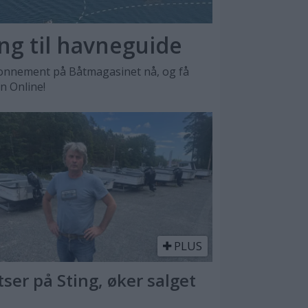
ang til havneguide
nnement på Båtmagasinet nå, og få
en Online!
PLUS
tser på Sting, øker salget