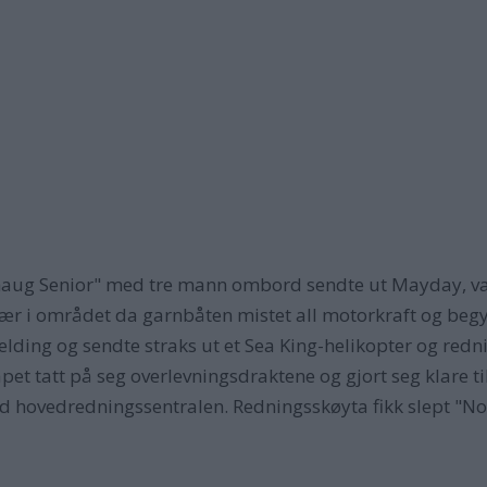
haug Senior" med tre mann ombord sendte ut Mayday, var 
vær i området da garnbåten mistet all motorkraft og begy
lding og sendte straks ut et Sea King-helikopter og red
et tatt på seg overlevningsdraktene og gjort seg klare til
d hovedredningssentralen. Redningsskøyta fikk slept "No