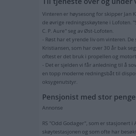
Til tjeneste over og under
Vinteren er høysesong for skipper Jan
de øvrige redningsskøytene i Lofoten. "Sk
C. P. Aure" seg av Øst-Lofoten.
- Røst har et yrende liv om vinteren. De 
Kristiansen, som har over 30 år bak se
oftest er det bruk i propellen og moto
- Det er sjelden vi får anledning til å s
en topp moderne redningsbåt til dispo
oksygenutstyr.
Pensjonist med stor peng
Annonse
RS "Odd Godager", som er stasjonert i A
skøytestasjonen og som ofte har besøk