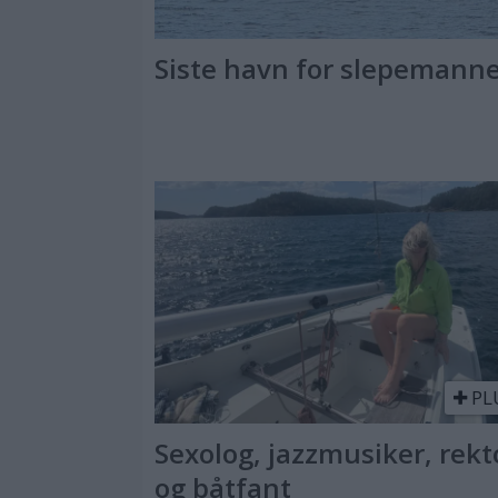
Siste havn for slepemann
PL
Sexolog, jazzmusiker, rekt
og båtfant