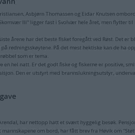
 vann
 Kristiansen, Asbjørn Thomassen og Eidar Knutsen ombord
omvær III" ligger fast i Svolvær hele året, men flytter til
siste årene har det beste fisket foregått ved Røst. Det er bl
g på redningsskøytene. På det mest hektiske kan de ha o
rtrøbbel som er tema.
ove en hel natt. Er det godt fiske og fiskerne er positive, s
sisjon. Den er utstyrt med brannslukningsutstyr, underv
egave
rendal, har nettopp hatt et svært hyggelig besøk. Pensjon
t mannskapene om bord, har fått brev fra Høvik om "St