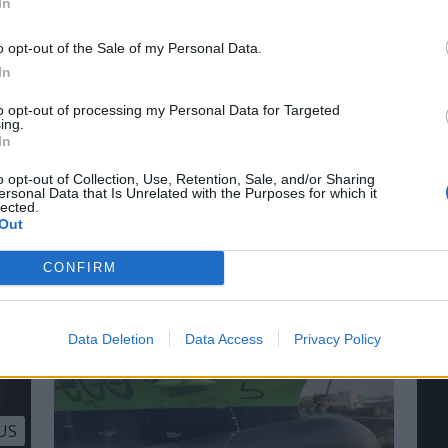
In
o opt-out of the Sale of my Personal Data.
In
PLUS
to opt-out of processing my Personal Data for Targeted
ing.
7
Kaptein sovne
In
o opt-out of Collection, Use, Retention, Sale, and/or Sharing
ygga på Valle. Denne båten
Byfergen i Fredrikstad på l
ersonal Data that Is Unrelated with the Purposes for which it
lected.
 millioner kroner.
Out
CONFIRM
Data Deletion
Data Access
Privacy Policy
US