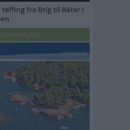
tøffing fra Brig til Båter i
øen
BÅTMAGASINET