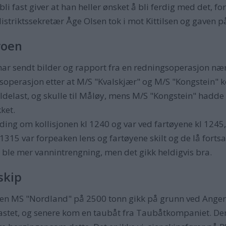
li fast giver at han heller ønsket å bli ferdig med det, fo
istriktssekretær Åge Olsen tok i mot Kittilsen og gaven på
roen
 sendt bilder og rapport fra en redningsoperasjon nær 
ngsoperasjon etter at M/S "Kvalskjær" og M/S "Kongstein
delast, og skulle til Måløy, mens M/S "Kongstein" hadde ku
kket.
ng om kollisjonen kl 1240 og var ved fartøyene kl 1245, 
 1315 var forpeaken lens og fartøyene skilt og de lå fort
et ble mer vannintrengning, men det gikk heldigvis bra.
skip
båten MS "Nordland" på 2500 tonn gikk på grunn ved Ange
vlastet, og senere kom en taubåt fra Taubåtkompaniet. De