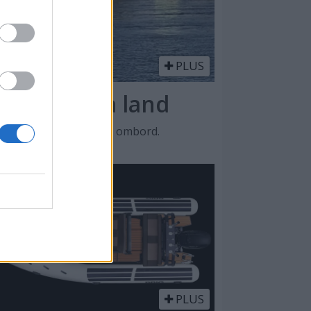
PLUS
t, ferge på land
and med seks passasjer ombord.
PLUS