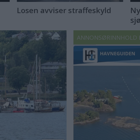
Losen avviser straffeskyld
Ny 
sj
ANNONSØRINNHOLD 