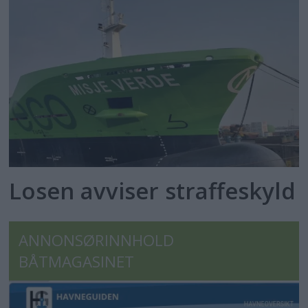
Losen avviser straffeskyld
ANNONSØRINNHOLD
BÅTMAGASINET