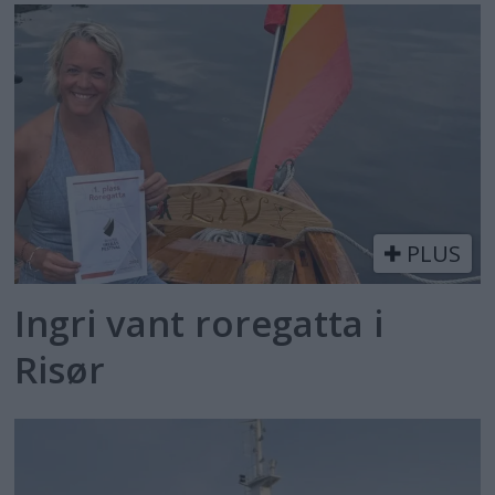
PLUS
Ingri vant roregatta i
Risør