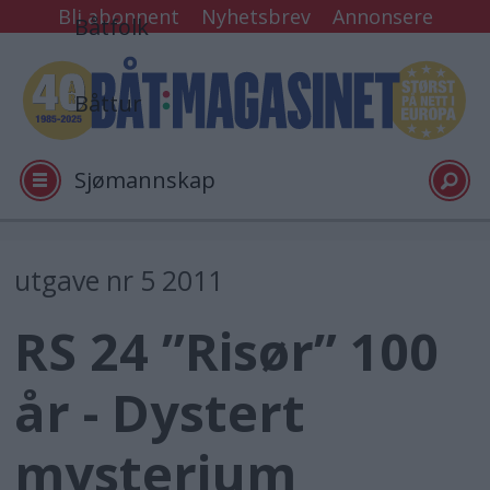
Bli abonnent
Nyhetsbrev
Annonsere
Båtfolk
Båttur
Sjømannskap
Tester
utgave nr 5 2011
RS 24 ”Risør” 100
Arkiv
år - Dystert
Video
mysterium
Logg inn