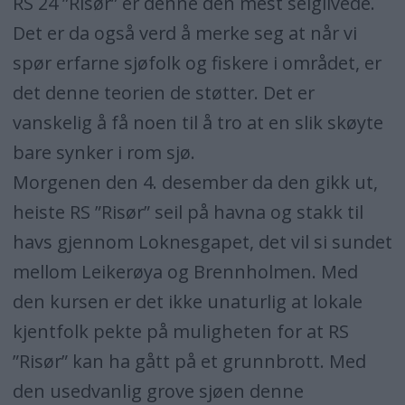
RS 24 ”Risør” er denne den mest seiglivede.
Det er da også verd å merke seg at når vi
spør erfarne sjøfolk og fiskere i området, er
det denne teorien de støtter. Det er
vanskelig å få noen til å tro at en slik skøyte
bare synker i rom sjø.
Morgenen den 4. desember da den gikk ut,
heiste RS ”Risør” seil på havna og stakk til
havs gjennom Loknesgapet, det vil si sundet
mellom Leikerøya og Brennholmen. Med
den kursen er det ikke unaturlig at lokale
kjentfolk pekte på muligheten for at RS
”Risør” kan ha gått på et grunnbrott. Med
den usedvanlig grove sjøen denne