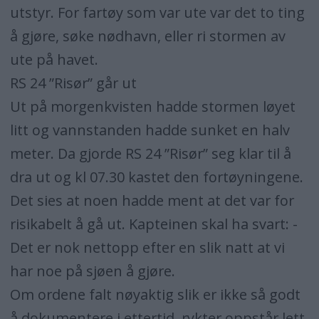
utstyr. For fartøy som var ute var det to ting
å gjøre, søke nødhavn, eller ri stormen av
ute på havet.
RS 24 ”Risør” går ut
Ut på morgenkvisten hadde stormen løyet
litt og vannstanden hadde sunket en halv
meter. Da gjorde RS 24 ”Risør” seg klar til å
dra ut og kl 07.30 kastet den fortøyningene.
Det sies at noen hadde ment at det var for
risikabelt å gå ut. Kapteinen skal ha svart: -
Det er nok nettopp efter en slik natt at vi
har noe på sjøen å gjøre.
Om ordene falt nøyaktig slik er ikke så godt
å dokumentere i ettertid, rykter oppstår lett