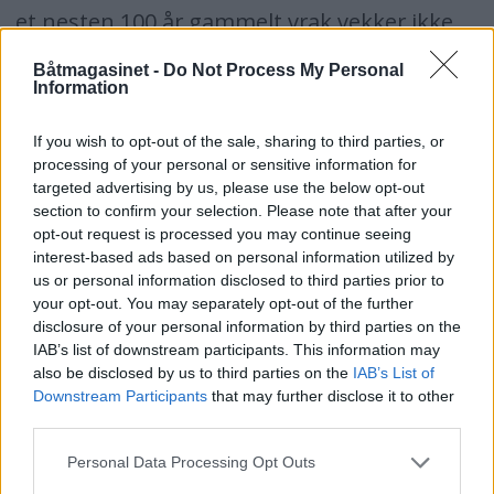
et nesten 100 år gammelt vrak vekker ikke
mye interesse da.
Båtmagasinet -
Do Not Process My Personal
Information
Mannskapet:
Fører: Johannes Martinsen, Helgeroa.
If you wish to opt-out of the sale, sharing to third parties, or
Bestmann: Haldor Johansen, Helgeroa.
processing of your personal or sensitive information for
targeted advertising by us, please use the below opt-out
Matros: Hans Martin Martinsen, Risør
section to confirm your selection. Please note that after your
opt-out request is processed you may continue seeing
(skøyteførerens bror).
interest-based ads based on personal information utilized by
Matros: Paul Thomassen, Nevlunghavn.
us or personal information disclosed to third parties prior to
your opt-out. You may separately opt-out of the further
disclosure of your personal information by third parties on the
Kilder:
IAB’s list of downstream participants. This information may
also be disclosed by us to third parties on the
IAB’s List of
Bjørn Foss ”Hundre år med redningsskøyta”
Downstream Participants
that may further disclose it to other
Johan J. Petersen, Redningsselskapet
third parties.
Personal Data Processing Opt Outs