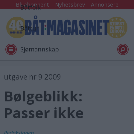
Bli abonnent
Nyhetsbrev
Annonsere
Båtfolk
Båttur
Sjømannskap
Tester
utgave nr 9 2009
Bølgeblikk:
Arkiv
Passer ikke
Video
Logg inn
Redaksjonen