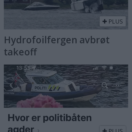
PLUS
Hydrofoilfergen avbrøt
takeoff
PLUS