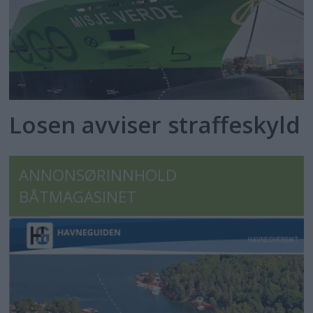
Losen avviser straffeskyld
ANNONSØRINNHOLD
BÅTMAGASINET