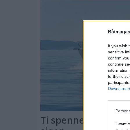
Båtmagasi
If you wish 
sensitive in
confirm you
continue se
information 
further disc
participants
Downstream 
Persona
Ti spennende nyhete
I want t