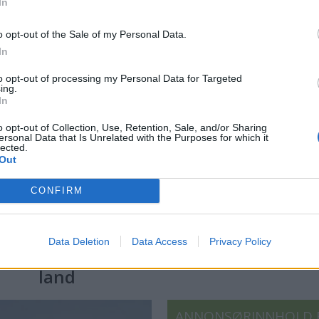
marinemaler
In
 små nyheter i år. Blant
– Båter og Risør hører samme
o opt-out of the Sale of my Personal Data.
n Askeladden Fenix 66BR og
Faren rådet ham til å ta NTH
In
to opt-out of processing my Personal Data for Targeted
ing.
In
o opt-out of Collection, Use, Retention, Sale, and/or Sharing
ersonal Data that Is Unrelated with the Purposes for which it
lected.
Out
CONFIRM
US
PLUS
Data Deletion
Data Access
Privacy Policy
Kaptein sovnet, ferge på
- 
land
ANNONSØRINNHOLD 