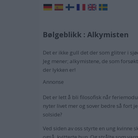
Bølgeblikk : Alkymisten
Det er ikke gull det der som glitrer i sj
Jeg mener; alkymistene, de som forsøkte 
der lykken er!
Annonse
Det er lett å bli filosofisk når feriemo
nyter livet mer og sover bedre så fort 
solside?
Ved siden av oss styrte en ung kvinne sk
også, kvitterte hun. Og strålte som varm