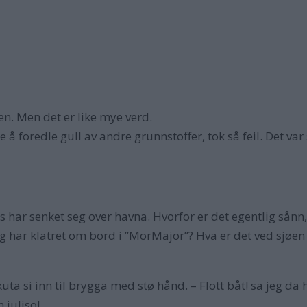
øen. Men det er like mye verd.
å foredle gull av andre grunnstoffer, tok så feil. Det var 
dus har senket seg over havna. Hvorfor er det egentlig sånn
jeg har klatret om bord i ”MorMajor”? Hva er det ved sjøen
uta si inn til brygga med stø hånd. – Flott båt! sa jeg da 
 julisol.