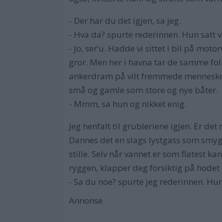
- Der har du det igjen, sa jeg.
- Hva da? spurte rederinnen. Hun satt v
- Jo, ser’u. Hadde vi sittet i bil på m
gror. Men her i havna tar de samme folk
ankerdram på vilt fremmede mennesker 
små og gamle som store og nye båter.
- Mmm, sa hun og nikket enig.
Jeg henfalt til grubleriene igjen. Er det
Dannes det en slags lystgass som smyger
stille. Selv når vannet er som flatest 
ryggen, klapper deg forsiktig på hodet o
- Sa du noe? spurte jeg rederinnen. Hu
Annonse