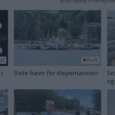
gratis tilgang til Havneguid
US
PLUS
 i
Siste havn for slepemannen
Se
og