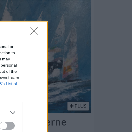
sonal or
ection to
ou may
 personal
out of the
 downstream
B’s List of
PLUS
l - en moderne