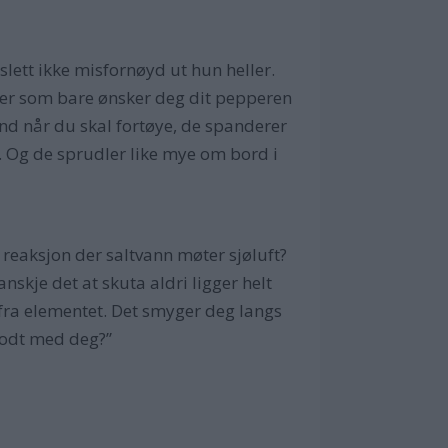
slett ikke misfornøyd ut hun heller.
inger som bare ønsker deg dit pepperen
ånd når du skal fortøye, de spanderer
 Og de sprudler like mye om bord i
sk reaksjon der saltvann møter sjøluft?
nskje det at skuta aldri ligger helt
n fra elementet. Det smyger deg langs
 godt med deg?”