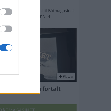
n, sier Lars O. Nordal til Båtmagasinet.
, men det var male han ville.
PLUS
Kysten er underfortalt
BÅTMAGASINET