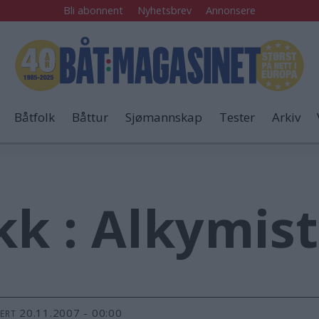
Bli abonnent
Nyhetsbrev
Annonsere
Båtfolk
Båttur
Sjømannskap
Tester
Arkiv
kk : Alkymis
20.11.2007 - 00:00
TERT