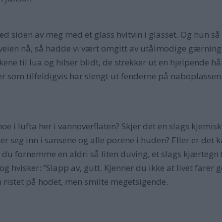
ed siden av meg med et glass hvitvin i glasset. Og hun så 
otorveien nå, så hadde vi vært omgitt av utålmodige gærn
ene til lua og hilser blidt, de strekker ut en hjelpende h
som tilfeldigvis har slengt ut fenderne på naboplassen.
 noe i lufta her i vannoverflaten? Skjer det en slags kjemi
 seg inn i sansene og alle porene i huden? Eller er det ka
kan du fornemme en aldri så liten duving, et slags kjærteg
g hvisker: ”Slapp av, gutt. Kjenner du ikke at livet farer
n ristet på hodet, men smilte megetsigende.