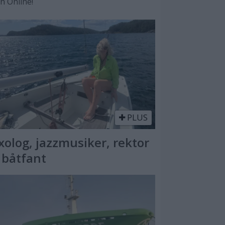
en Online!
PLUS
xolog, jazzmusiker, rektor
 båtfant