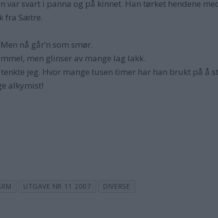
n var svart i panna og på kinnet. Han tørket hendene med 
k fra Sætre.
 – Men nå går’n som smør.
mmel, men glinser av mange lag lakk.
, tenkte jeg. Hvor mange tusen timer har han brukt på å st
ge alkymist!
ARM
UTGAVE NR 11 2007
DIVERSE