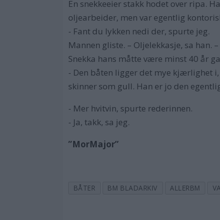
En snekkeeier stakk hodet over ripa. Ha
oljearbeider, men var egentlig kontoris
- Fant du lykken nedi der, spurte jeg.
Mannen gliste. – Oljelekkasje, sa han.
Snekka hans måtte være minst 40 år ga
- Den båten ligger det mye kjærlighet i
skinner som gull. Han er jo den egentli
- Mer hvitvin, spurte rederinnen.
- Ja, takk, sa jeg.
”MorMajor”
BÅTER
BM BLADARKIV
ALLERBM
V