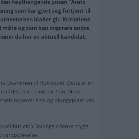
ta den høythengende prisen ”Årets
ening som har gjort seg fortjent til
utnevnelsen bladet gir. Kritieriene
ell måte og som kan inspirere andre
mener du har en aktuell kandidat.
fra Drammen til Hokksund. Dette er en
mrådet, Oslo, Drøbak, Son, Moss,
rveis oppover elva og bryggeplass ved
ropellhus etc.). Seilingsleden er trygg
y turopplevelse.