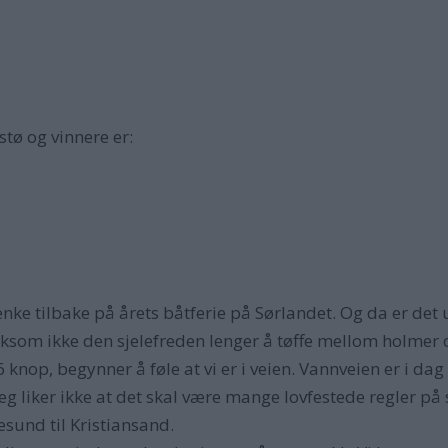
stø og vinnere er:
enke tilbake på årets båtferie på Sørlandet. Og da er det 
liksom ikke den sjelefreden lenger å tøffe mellom holmer
6 knop, begynner å føle at vi er i veien. Vannveien er i da
 Jeg liker ikke at det skal være mange lovfestede regler p
gesund til Kristiansand.