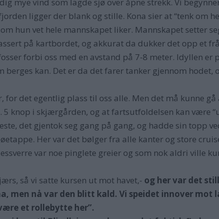
erdig mye vind som lagde sjø over åpne strekk. Vi begyn
orden ligger der blank og stille. Kona sier at “tenk om hel
om hun vet hele mannskapet liker. Mannskapet setter se
lassert på kartbordet, og akkurat da dukker det opp et fr
osser forbi oss med en avstand på 7-8 meter. Idyllen er pl
m berges kan. Det er da det farer tanker gjennom hodet, o
r, for det egentlig plass til oss alle. Men det må kunne g
. 5 knop i skjærgården, og at fartsutfoldelsen kan være “u
ste, det gjentok seg gang på gang, og hadde sin topp ved
jøetappe. Her var det bølger fra alle kanter og store crui
dessverre var noe pinglete greier og som nok aldri ville k
jærs, så vi satte kursen ut mot havet,-
og her var det sti
, men nå var den blitt kald. Vi speidet innover mot l
være et rollebytte her”.