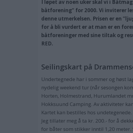
I løpet av noen uker skal vi i Båtma
båtforening” for 2000. Vi inviterer l
denne utmerkelsen. Prisen er en ”lju
for å bli vurdert er at man er en fo
båtforeninger med sine tiltak og res
RED.
Seilingskart på Drammens
Undertegnede har i sommer og høst lag
nydelig weekend tur (når sesongen kom
Horten, Holmestrand, Hurumlandet mm.
Hokksuund Camping. Av aktiviteter kan
Kartet kan bestilles hos undetegenede.
Jeg tillater meg å ta kr. 200.- for å dek
for båter som stikker inntil 1,20 meter.