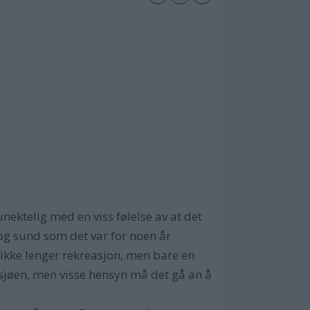
unektelig med en viss følelse av at det
 og sund som det var for noen år
g ikke lenger rekreasjon, men bare en
å sjøen, men visse hensyn må det gå an å