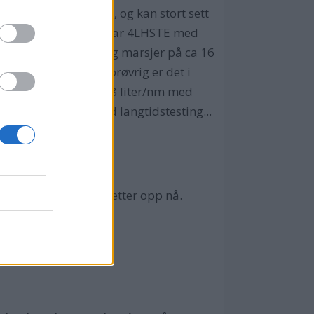
 gjennom en sesong, og kan stort sett
 sjø. Selv har jeg Yamnar 4LHSTE med
rt på 22 - 24 knop, og marsjer på ca 16
get er helt nytt). Forøvrig er det i
 ga et snitt på ca 1,8 liter/nm med
iver jo tross alt med langtidstesting...
mangelfull, noe vi retter opp nå.