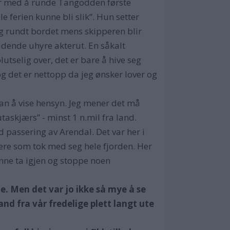
ner med å runde Tangodden første
e ferien kunne bli slik”. Hun setter
g rundt bordet mens skipperen blir
ådende uhyre akterut. En såkalt
utselig over, det er bare å hive seg
g det er nettopp da jeg ønsker lover og
å an å vise hensyn. Jeg mener det må
taskjærs” - minst 1 n.mil fra land.
 passering av Arendal. Det var her i
sere som tok med seg hele fjorden. Her
unne ta igjen og stoppe noen
lle. Men det var jo ikke så mye å se
and fra vår fredelige plett langt ute