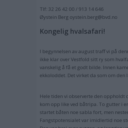
Tlf: 32 26 42 00 / 913 14 646
Øystein Berg oystein.berg@bvd.no
Kongelig hvalsafari!
I begynnelsen av august traff vi på de
ikke klar over Vestfold sitt ry som hva
vanskelig å få et godt bilde. Innen kame
ekkoloddet. Det virket da som om den l
Hele tiden vi observerte den oppholdt
kom opp like ved båtripa. To gutter i e
startet båten noe sabla fort, men nest
Fangstpotensialet var imidlertid noe s