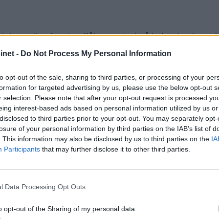
holdningen (jamfør siste Båtmagasinet på lederplass) ovenf
er for tjenester slik som "byråkratene" nå gjør, har en he
net -
Do Not Process My Personal Information
nte av meg som arbeider i Kystverket melder om 60% liggeti
.
to opt-out of the sale, sharing to third parties, or processing of your per
formation for targeted advertising by us, please use the below opt-out s
r selection. Please note that after your opt-out request is processed y
eing interest-based ads based on personal information utilized by us or
 gått ca 1 time i norsk farvann da vi kjørte oss opp uten
disclosed to third parties prior to your opt-out. You may separately opt-
ide av en stake. Men men....
losure of your personal information by third parties on the IAB’s list of
. This information may also be disclosed by us to third parties on the
IA
Participants
that may further disclose it to other third parties.
l Data Processing Opt Outs
o opt-out of the Sharing of my personal data.