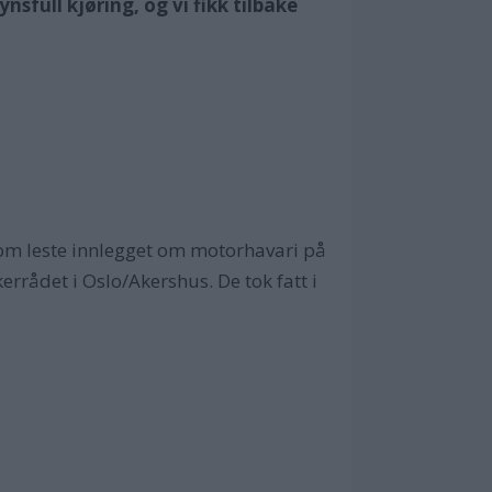
ynsfull kjøring, og vi fikk tilbake
som leste innlegget om motorhavari på
errådet i Oslo/Akershus. De tok fatt i