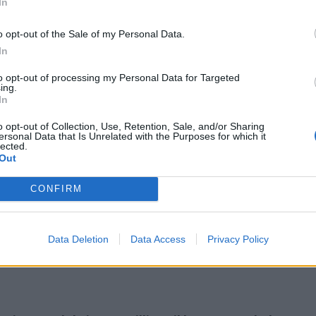
In
sinet nr 11/november 2000. Jeg har erfaring med Saga 29
elt bør nevnes at båten oppfører seg fremragende i tung
o opt-out of the Sale of my Personal Data.
kreddersydd til båten. Denne installasjonen gir en toppfa
In
som etter min erfaring er idealfart. (Understreker at skro
to opt-out of processing my Personal Data for Targeted
ing.
0-12 knop....Nøyaktig måling av forbruk over ca 1.500 nm
In
 høre andres erfaringer, også med andre båter. Vi eiere dr
o opt-out of Collection, Use, Retention, Sale, and/or Sharing
ersonal Data that Is Unrelated with the Purposes for which it
lected.
Out
CONFIRM
 en annonse for Drevhetten. Der var e-mailadressen litt 
d@hotmail.com
Data Deletion
Data Access
Privacy Policy