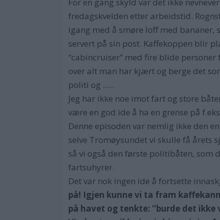
For en gang skyld var det ikke nevnev
fredagskvelden etter arbeidstid. Rognsfj
igang med å smøre loff med bananer, s
servert på sin post. Kaffekoppen blir p
“cabincruiser” med fire blide personer f
over alt man har kjært og berge det so
politi og ......
Jeg har ikke noe imot fart og store båte
være en god ide å ha en grense på f.eks
Denne episoden var nemlig ikke den ene
selve Tromøysundet vi skulle få årets s
så vi også den første politibåten, som 
fartsuhyrer.
Det var nok ingen ide å fortsette innask
på! Igjen kunne vi ta fram kaffekanna
på havet og tenkte: ”burde det ikke 