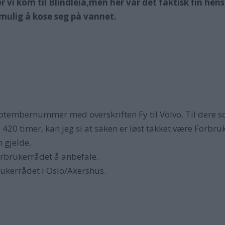
ør vi kom til Blindleia,men her var det faktisk fin hens
 mulig å kose seg på vannet.
eptembernummer med overskriften Fy til Volvo. Til dere 
20 timer, kan jeg si at saken er løst takket være Forbruk
 gjelde.
orbrukerrådet å anbefale.
rbrukerrådet i Oslo/Akershus.