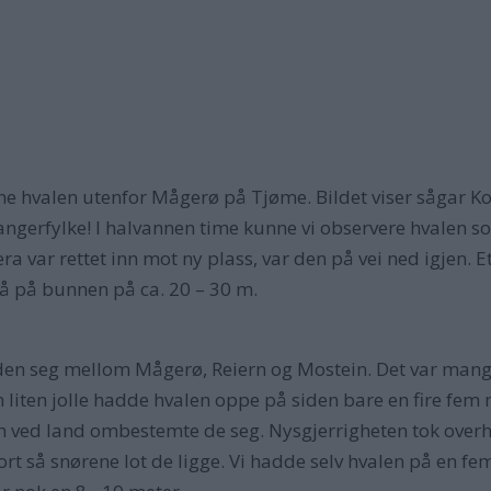
nne hvalen utenfor Mågerø på Tjøme. Bildet viser sågar 
lfangerfylke! I halvannen time kunne vi observere hvalen 
ra var rettet inn mot ny plass, var den på vei ned igjen. E
å på bunnen på ca. 20 – 30 m.
 den seg mellom Mågerø, Reiern og Mostein. Det var mange
n liten jolle hadde hvalen oppe på siden bare en fire fem 
en ved land ombestemte de seg. Nysgjerrigheten tok over
tort så snørene lot de ligge. Vi hadde selv hvalen på en 