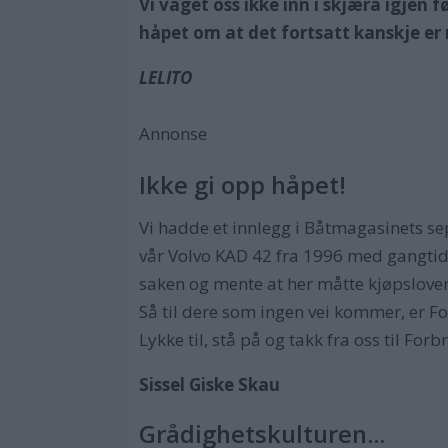
Vi våget oss ikke inn i skjæra igjen f
håpet om at det fortsatt kanskje er
LELITO
Annonse
Ikke gi opp håpet!
Vi hadde et innlegg i Båtmagasinets s
vår Volvo KAD 42 fra 1996 med gangtid 4
saken og mente at her måtte kjøpsloven
Så til dere som ingen vei kommer, er F
Lykke til, stå på og takk fra oss til Fo
Sissel Giske Skau
Grådighetskulturen...