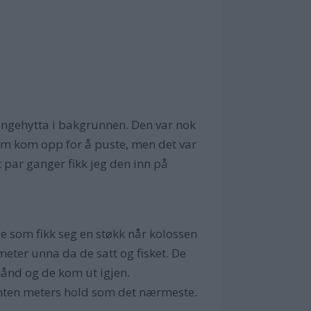
Kongehytta i bakgrunnen. Den var nok
som kom opp for å puste, men det var
t par ganger fikk jeg den inn på
 som fikk seg en støkk når kolossen
meter unna da de satt og fisket. De
hånd og de kom ut igjen.
femten meters hold som det nærmeste.