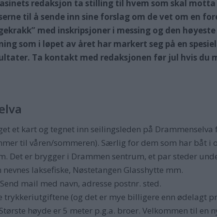
gasinets redaksjon ta stilling til hvem som skal mot
eserne til å sende inn sine forslag om de vet om en for
gekrakk” med inskripsjoner i messing og den høyeste 
rening som i løpet av året har markert seg på en spesi
ultater. Ta kontakt med redaksjonen før jul hvis du 
elva
et et kart og tegnet inn seilingsleden på Drammenselva 
mer til våren/sommeren). Særlig for dem som har båt i o
 Det er brygger i Drammen sentrum, et par steder unde
 nevnes laksefiske, Nøstetangen Glasshytte mm.
 Send mail med navn, adresse postnr. sted.
ke trykkeriutgiftene (og det er mye billigere enn ødelagt p
 Største høyde er 5 meter p.g.a. broer. Velkommen til en n