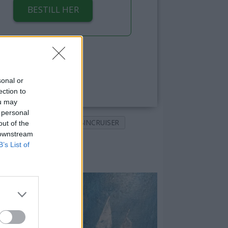
BESTILL HER
sonal or
ection to
ou may
 personal
BÅTTESTING
CABINCRUISER
out of the
 downstream
B’s List of