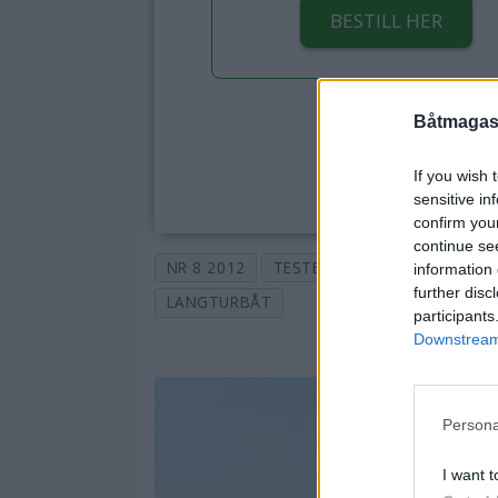
BESTILL HER
Båtmagasi
If you wish 
sensitive in
confirm you
continue se
NR 8 2012
TESTER
BELLA
TEST
information 
further disc
LANGTURBÅT
participants
Downstream 
Persona
I want t