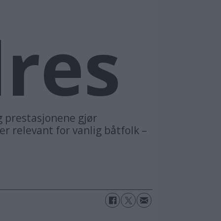
Atle Knutsen
res
g prestasjonene gjør
r relevant for vanlig båtfolk –