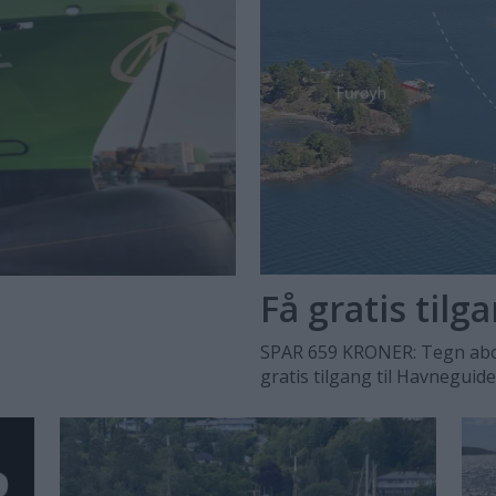
Få gratis tilg
SPAR 659 KRONER: Tegn abo
gratis tilgang til Havneguid