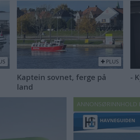
US
PLUS
Kaptein sovnet, ferge på
- 
land
ANNONSØRINNHOLD 