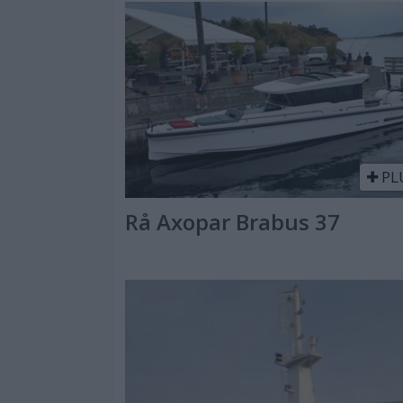
PL
Rå Axopar Brabus 37