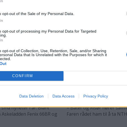
In
o opt-out of the Sale of my Personal Data.
In
to opt-out of processing my Personal Data for Targeted
ing.
In
o opt-out of Collection, Use, Retention, Sale, and/or Sharing
ersonal Data that Is Unrelated with the Purposes for which it
lected.
Out
CONFIRM
r på Båter i
Lars O. Norda
marinemaler
Data Deletion
Data Access
Privacy Policy
 små nyheter i år. Blant
– Båter og Risør hører samme
n Askeladden Fenix 66BR og
Faren rådet ham til å ta NTH