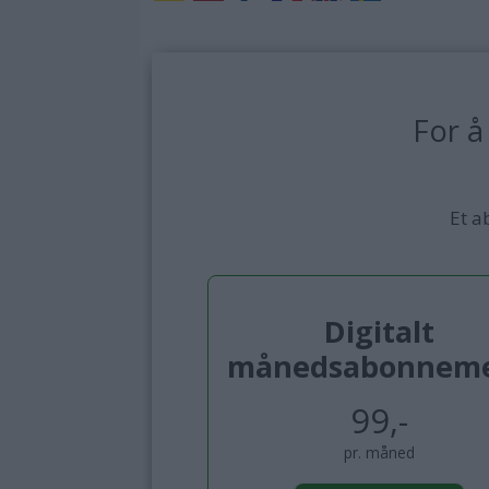
For å
Et a
Digitalt
månedsabonnem
99,-
pr. måned