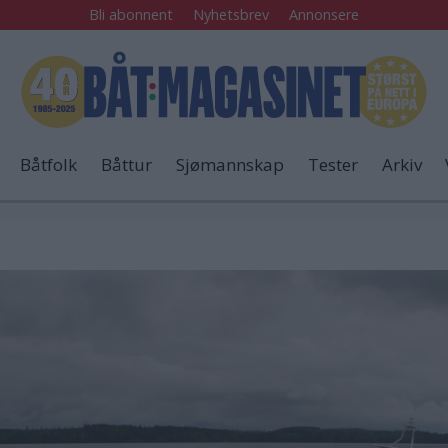
Bli abonnent
Nyhetsbrev
Annonsere
Båtfolk
Båttur
Sjømannskap
Tester
Arkiv