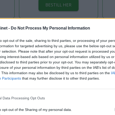
BESTILL HER
Allerede abonnent? Logg inn her
net -
Do Not Process My Personal Information
Gå til Min side
to opt-out of the sale, sharing to third parties, or processing of your per
formation for targeted advertising by us, please use the below opt-out s
r selection. Please note that after your opt-out request is processed y
eing interest-based ads based on personal information utilized by us or
BELLA 9000 HYBRID
BM BLADARKIV
BM201208
ALLERBM
disclosed to third parties prior to your opt-out. You may separately opt-
losure of your personal information by third parties on the IAB’s list of
. This information may also be disclosed by us to third parties on the
IA
Participants
that may further disclose it to other third parties.
l Data Processing Opt Outs
o opt-out of the Sharing of my personal data.