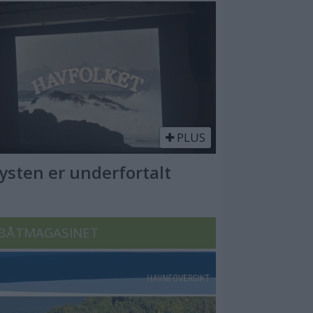
PLUS
Kysten er underfortalt
BÅTMAGASINET