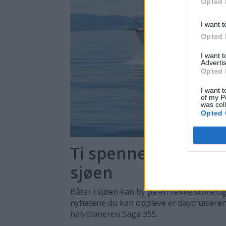
Opted 
I want t
Opted 
I want 
Advertis
Opted 
I want t
of my P
was col
Opted 
Ti spennende nyhete
sjøen
Båter i sjøen kan by på en rekke store og
nyhetene du kan oppleve er daycruisere
halvplaneren Saga 355.