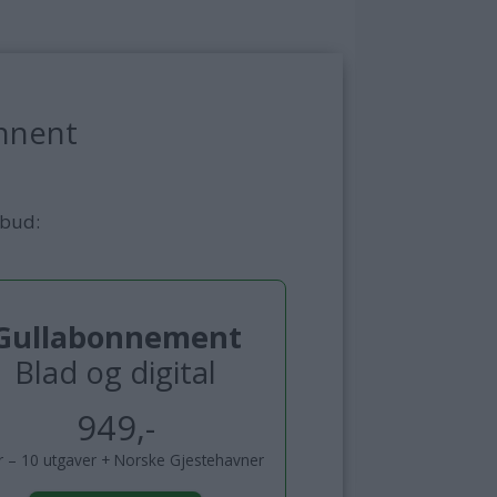
nnent
lbud:
Gullabonnement
Blad og digital
949,-
år – 10 utgaver + Norske Gjestehavner