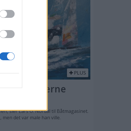
PLUS
l - en moderne
n, sier Lars O. Nordal til Båtmagasinet.
, men det var male han ville.