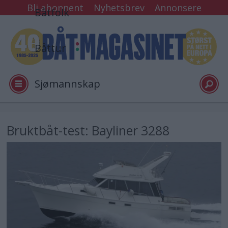
Bli abonnent
Nyhetsbrev
Annonsere
Båtfolk
Båttur
Sjømannskap
Tester
Bruktbåt-test: Bayliner 3288
Arkiv
Video
Logg inn