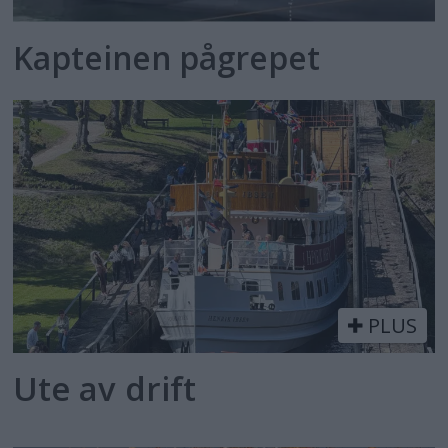
Kapteinen pågrepet
PLUS
Ute av drift