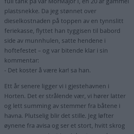
full tank på vår MorMajor I, en 20 år gammel
plastsnekke. Da jeg stønnet over
dieselkostnaden på toppen av en tynnslitt
feriekasse, flyttet han tyggisen til babord
side av munnhulen, satte hendene i
hoftefestet – og var bitende klar i sin
kommentar:
- Det koster å være kar! sa han.
Ett år senere ligger vi i gjestehavnen i
Horten. Det er strålende vær, vi hører latter
og lett summing av stemmer fra båtene i
havna. Plutselig blir det stille. Jeg løfter
øynene fra avisa og ser et stort, hvitt skrog