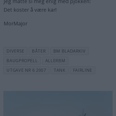
Jeg måtte si meg enig med pjokken:
Det koster å være kar!
MorMajor
DIVERSE
BÅTER
BM BLADARKIV
BAUGPROPELL
ALLERBM
UTGAVE NR 6 2007
TANK
FAIRLINE