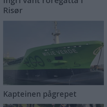
Ingri vant roregatta i
Risør
Kapteinen pågrepet