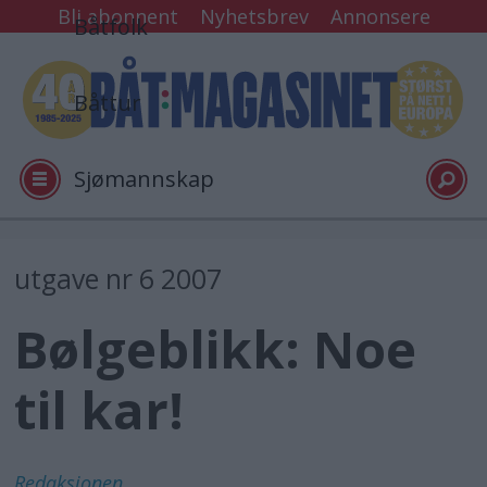
Bli abonnent
Nyhetsbrev
Annonsere
Båtfolk
Båttur
Sjømannskap
Tester
utgave nr 6 2007
Bølgeblikk: Noe
Arkiv
til kar!
Video
Logg inn
Redaksjonen