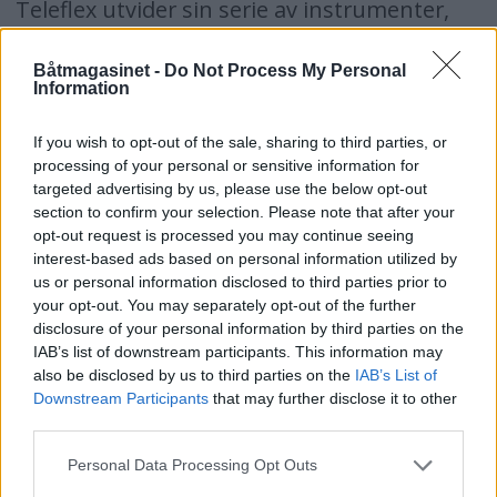
Teleflex utvider sin serie av instrumenter,
både i sin Premier og i sin Lido serie.
Båtmagasinet -
Do Not Process My Personal
Instrumentene overgår kravene i SAE J-1810,
Information
og kan leveres med duggfritt glass.
If you wish to opt-out of the sale, sharing to third parties, or
Mer informasjon: Telmo Control AS, telefon:
processing of your personal or sensitive information for
23 18 08 10
targeted advertising by us, please use the below opt-out
section to confirm your selection. Please note that after your
opt-out request is processed you may continue seeing
Rett i dass
interest-based ads based on personal information utilized by
us or personal information disclosed to third parties prior to
your opt-out. You may separately opt-out of the further
Vetus Sani-Processor gjør det mulig å bruke
disclosure of your personal information by third parties on the
ordinært sanitærporselen om bord, ikke
IAB’s list of downstream participants. This information may
also be disclosed by us to third parties on the
IAB’s List of
minst fordi den er utstyrt med en 400 watt
Downstream Participants
that may further disclose it to other
sterk el-motor som kverner opp det meste
third parties.
som måtte havne i skåla - inkludert
Personal Data Processing Opt Outs
såpestykker. Ulike tilkoblinger gjør det