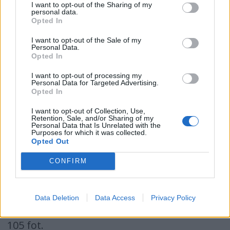
I want to opt-out of the Sharing of my
personal data.
mulig å koble til toaletter, vasker og dusjer
Opted In
til kverna. Prisen er 8.684 kroner.
I want to opt-out of the Sale of my
Personal Data.
Mer informasjon: www.vetus.nl
Opted In
Heftig fra Danmark
I want to opt-out of processing my
Personal Data for Targeted Advertising.
Opted In
80 Open er betegnelsen på denne
I want to opt-out of Collection, Use,
Retention, Sale, and/or Sharing of my
luksuscruiseren fra det danske verftet Royal
Personal Data that Is Unrelated with the
Purposes for which it was collected.
Denship. Båten er designet av Bill Dixon og
Opted Out
ble første gang sjøsatt for et år siden.
CONFIRM
Verftet har erfaring i bygging av yachter på
custombasis, men er i ferd med å slå seg
Data Deletion
Data Access
Privacy Policy
opp innen "serieproduserte" båter fra 80 til
105 fot.