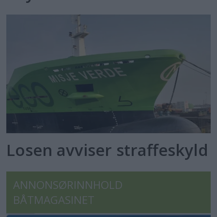
Losen avviser straffeskyld
ANNONSØRINNHOLD
BÅTMAGASINET