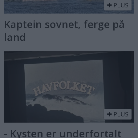
PLUS
Kaptein sovnet, ferge på
land
PLUS
- Kysten er underfortalt