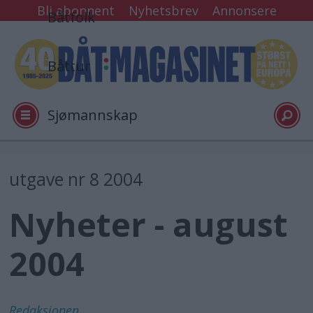
Bli abonnent
Nyhetsbrev
Annonsere
Båtfolk
Båttur
Sjømannskap
Tester
utgave nr 8 2004
Nyheter - august
Arkiv
2004
Video
Logg inn
Redaksjonen