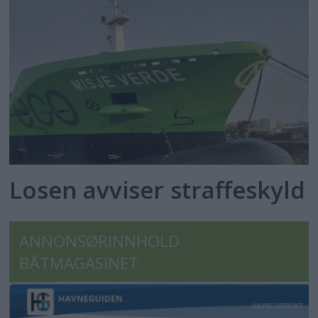
Losen avviser straffeskyld
ANNONSØRINNHOLD
BÅTMAGASINET