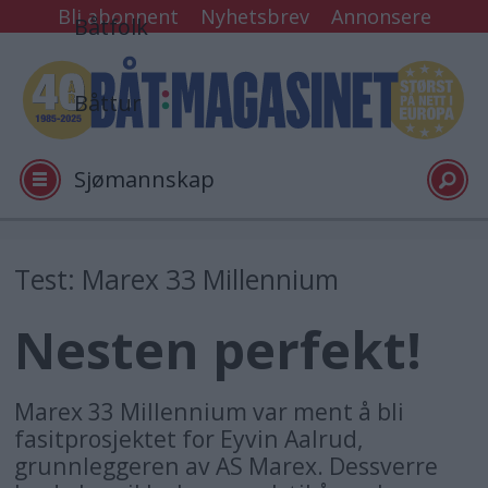
Bli abonnent
Nyhetsbrev
Annonsere
Båtfolk
Båttur
Sjømannskap
Tester
Test: Marex 33 Millennium
Nesten perfekt!
Arkiv
Video
Marex 33 Millennium var ment å bli
fasitprosjektet for Eyvin Aalrud,
grunnleggeren av AS Marex. Dessverre
Logg inn