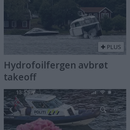
PLUS
Hydrofoilfergen avbrøt
takeoff