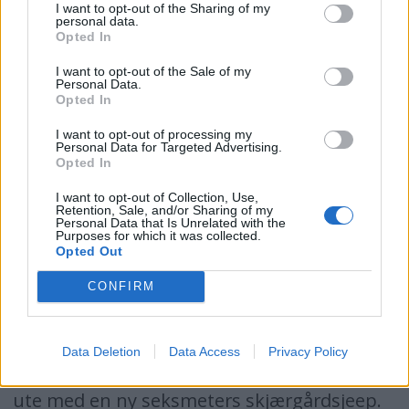
I want to opt-out of the Sharing of my
personal data.
modeller som skal forandres er vi så langt
Opted In
ikke sikre på. Dette er jo fortsatt veldig nytt,
I want to opt-out of the Sale of my
Personal Data.
men vi har gjort oss noen tanker allerede,
Opted In
sier Midthun.
I want to opt-out of processing my
Personal Data for Targeted Advertising.
Opted In
Italiensk flerbruksbåt
I want to opt-out of Collection, Use,
Retention, Sale, and/or Sharing of my
Personal Data that Is Unrelated with the
Purposes for which it was collected.
Den nye 19-foteren fra Selva kan brukes
Opted Out
både som solbåt og til havfiske.
CONFIRM
Italienske Selva produserer ikke bare
båtmotorer. Også båter fra fem til ni meter
Data Deletion
Data Access
Privacy Policy
står på produksjonsprogrammet. Nå er de
ute med en ny seksmeters skjærgårdsjeep.