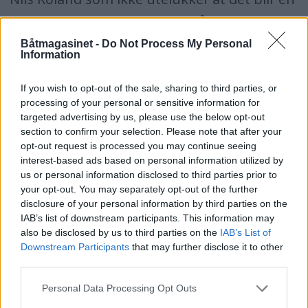
helt annen virksomhet enn båtbygging der
videre fremover. De ansatte har vært
Båtmagasinet -
Do Not Process My Personal
Information
permittert i lengre tid, og en del av dem har
funnet seg nye jobber, men uansett har vel
If you wish to opt-out of the sale, sharing to third parties, or
processing of your personal or sensitive information for
de fleste sett hvor det bar, sier Nils Roland.
targeted advertising by us, please use the below opt-out
section to confirm your selection. Please note that after your
-Vi har stor tro på dette. Det er to solide
opt-out request is processed you may continue seeing
merkenavn uten riper i lakken som nå
interest-based ads based on personal information utilized by
us or personal information disclosed to third parties prior to
forenes, sier markedssjef i Viknes, Christer
your opt-out. You may separately opt-out of the further
Midthun, til Båtmagasinet.
disclosure of your personal information by third parties on the
IAB’s list of downstream participants. This information may
also be disclosed by us to third parties on the
IAB’s List of
Han forteller at planen er å fortsette med
Downstream Participants
that may further disclose it to other
alle Skilsøs modeller, og han nærmest
third parties.
garanterer at de vil få en ansiktsløftning.
Personal Data Processing Opt Outs
-Det vil bli forandringer ja. Men hvilke