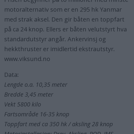
motoralternativ som er en 295 hk Yanmar
med strak aksel. Den gir båten en toppfart
på ca 24 knop. Ellers er båten velutstyrt hva
standardutstyr angår. Ankervinsj og
hekkthruster er imidlertid ekstrautstyr.
www.viksund.no
Data:
Lengde o.a. 10,35 meter
Bredde 3,45 meter
Vekt 5800 kilo
Fartsområde 16-35 knop
Toppfart med ca 350 hk / aksling 28 knop
Motorinstallasjon: Drev, Aksling, POD, JMS