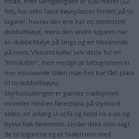
totalt, men skroglengden er 9,80 meter (32
fot), har seks faste køyeplasser fordelt på to
lugarer, hvorav den ene har en senterstilt
dobbeltkøye, mens den andre lugaren har
en dobbeltkøye på langs og en tilsvarende
på tvers. Viksund kaller selv dette for en
”minikabin”, men medgir at betegnelsen er
noe misvisende siden man fint har fått plass
til to dobbeltkøyer.
Styrhussalongen er ganske tradisjonelt
innredet med en førerplass på styrbord
siden, en avlang U-sofa og bord vis a vis og
bysse bak førersetet. Under dekk som sagt
de to lugarene og et toalettrom med