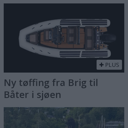
PLUS
Ny tøffing fra Brig til
Båter i sjøen