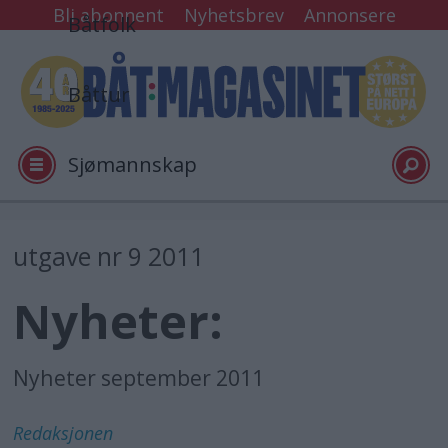
Bli abonnent
Nyhetsbrev
Annonsere
Båtfolk
Båttur
Sjømannskap
Tester
utgave nr 9 2011
Nyheter:
Arkiv
Video
Nyheter september 2011
Redaksjonen
Logg inn