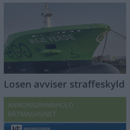
Losen avviser straffeskyld
ANNONSØRINNHOLD
BÅTMAGASINET