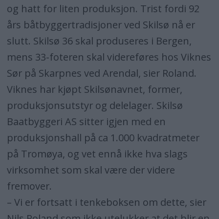
og hatt for liten produksjon. Trist fordi 92
års båtbyggertradisjoner ved Skilsø nå er
slutt. Skilsø 36 skal produseres i Bergen,
mens 33-foteren skal videreføres hos Viknes
Sør på Skarpnes ved Arendal, sier Roland.
Viknes har kjøpt Skilsønavnet, former,
produksjonsutstyr og delelager. Skilsø
Baatbyggeri AS sitter igjen med en
produksjonshall på ca 1.000 kvadratmeter
på Tromøya, og vet ennå ikke hva slags
virksomhet som skal være der videre
fremover.
– Vi er fortsatt i tenkeboksen om dette, sier
Nils Roland som ikke utelukker at det blir en