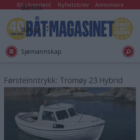
Bli abonnent
Nyhetsbrev
Annonsere
Båtfolk
Båttur
Sjømannskap
Tester
Førsteinntrykk: Tromøy 23 Hybrid
Arkiv
Video
Logg inn