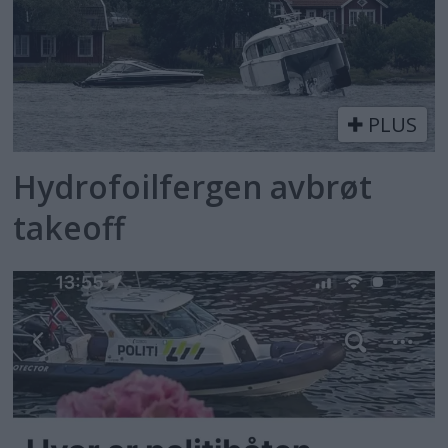
PLUS
Hydrofoilfergen avbrøt
takeoff