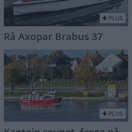
PLUS
Rå Axopar Brabus 37
PLUS
Kaptein sovnet, ferge på