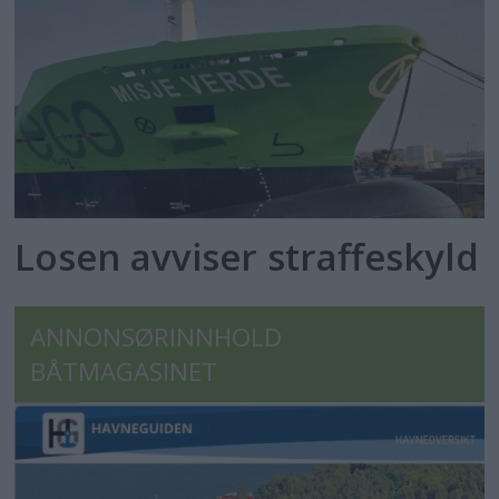
Losen avviser straffeskyld
ANNONSØRINNHOLD
BÅTMAGASINET