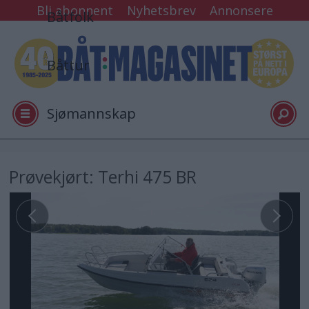
Bli abonnent
Nyhetsbrev
Annonsere
Båtfolk
Båttur
Sjømannskap
Tester
Prøvekjørt: Terhi 475 BR
Arkiv
Video
Logg inn