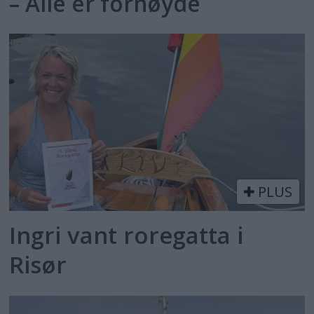
– Alle er fornøyde
PLUS
Ingri vant roregatta i
Risør