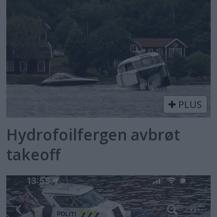
PLUS
Hydrofoilfergen avbrøt
takeoff