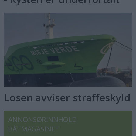
Losen avviser straffeskyld
ANNONSØRINNHOLD
BÅTMAGASINET