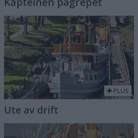
Kapteinen pågrepet
PLUS
Ute av drift