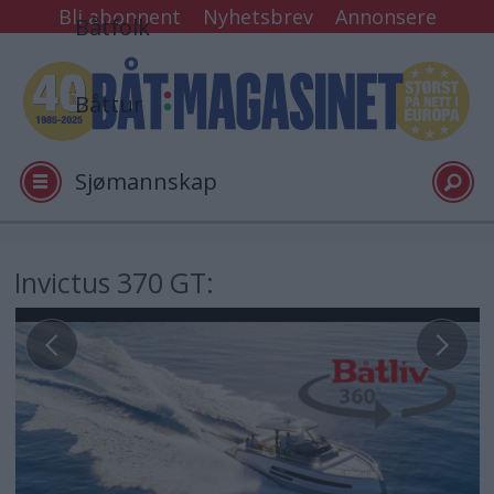
Bli abonnent
Nyhetsbrev
Annonsere
Båtfolk
Båttur
Sjømannskap
Tester
Invictus 370 GT:
Arkiv
Video
Logg inn