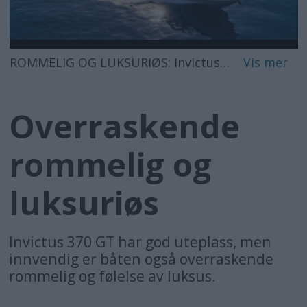
ROMMELIG OG LUKSURIØS: Invictus 370 GT er blant båtene som er nominert til European Powerboat of the Year 2018.
Overraskende
rommelig og
luksuriøs
Invictus 370 GT har god uteplass, men
innvendig er båten også overraskende
rommelig og følelse av luksus.