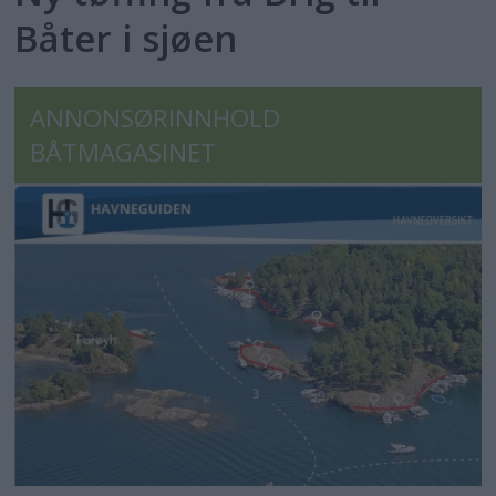
Båter i sjøen
ANNONSØRINNHOLD
BÅTMAGASINET