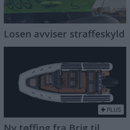
Losen avviser straffeskyld
PLUS
Ny tøffing fra Brig til