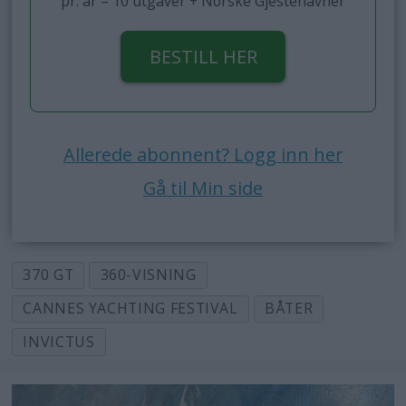
pr. år – 10 utgaver + Norske Gjestehavner
BESTILL HER
Allerede abonnent? Logg inn her
Gå til Min side
370 GT
360-VISNING
CANNES YACHTING FESTIVAL
BÅTER
INVICTUS