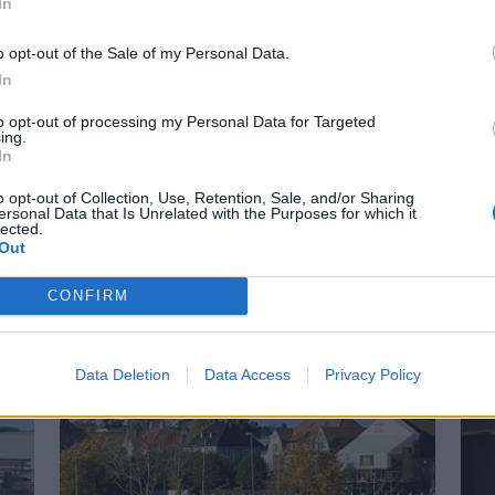
In
o opt-out of the Sale of my Personal Data.
In
to opt-out of processing my Personal Data for Targeted
ing.
In
o opt-out of Collection, Use, Retention, Sale, and/or Sharing
ersonal Data that Is Unrelated with the Purposes for which it
r på Båter i
Lars O. Norda
lected.
Out
marinemaler
CONFIRM
 små nyheter i år. Blant
– Båter og Risør hører samme
n Askeladden Fenix 66BR og
Faren rådet ham til å ta NTH
Data Deletion
Data Access
Privacy Policy