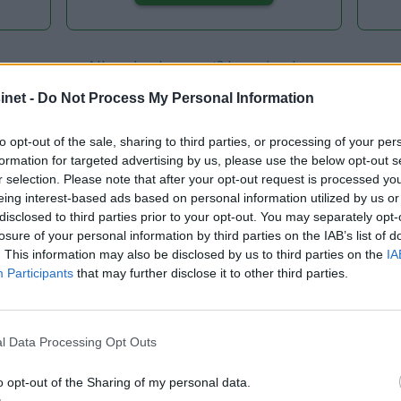
Allerede abonnent? Logg inn her
Gå til Min side
net -
Do Not Process My Personal Information
to opt-out of the sale, sharing to third parties, or processing of your per
formation for targeted advertising by us, please use the below opt-out s
r selection. Please note that after your opt-out request is processed y
T
BAKVEGGBÅT
JEANNEAU
BL201905
BÅTER
eing interest-based ads based on personal information utilized by us or
disclosed to third parties prior to your opt-out. You may separately opt-
losure of your personal information by third parties on the IAB’s list of
. This information may also be disclosed by us to third parties on the
IA
Participants
that may further disclose it to other third parties.
l Data Processing Opt Outs
o opt-out of the Sharing of my personal data.