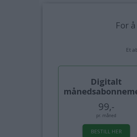
For å
Et a
Digitalt
månedsabonnem
99,-
pr. måned
BESTILL HER