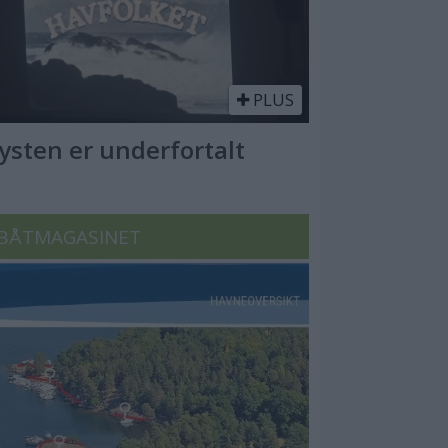
PLUS
Kysten er underfortalt
BÅTMAGASINET