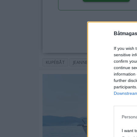
Båtmagasi
If you wish 
sensitive in
confirm you
KUPÉBÅT
JEANNEAU NC 37
35-40 FO
continue se
information 
further disc
participants
Downstream 
Persona
I want t