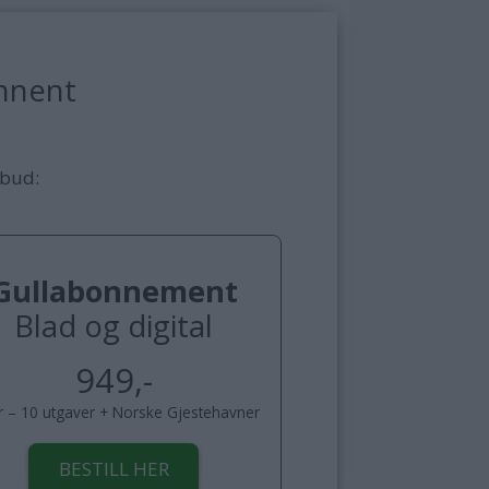
nnent
lbud:
Gullabonnement
Blad og digital
949,-
år – 10 utgaver + Norske Gjestehavner
BESTILL HER