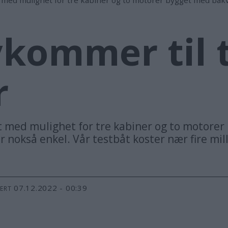
ykommer til t
r
t med mulighet for tre kabiner og to motore
 nokså enkel. Vår testbåt koster nær fire mil
07.12.2022 - 00:39
TERT