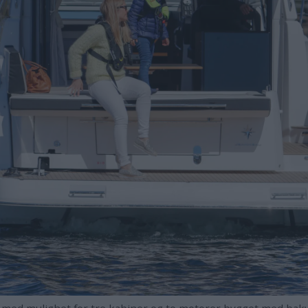
kabiner og to motorer bygget med bakvegg for nordiske forhold. Standarden er nokså enkel. Vå