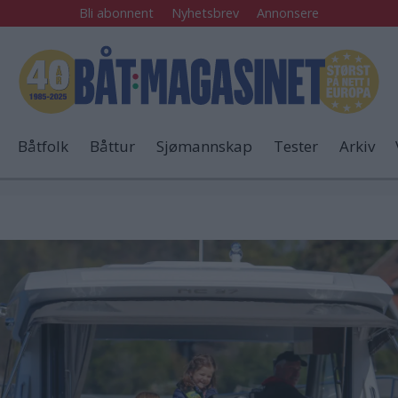
Bli abonnent
Nyhetsbrev
Annonsere
Båtfolk
Båttur
Sjømannskap
Tester
Arkiv