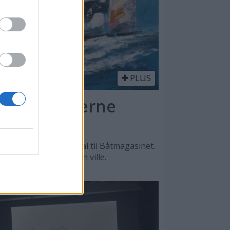
PLUS
l - en moderne
n, sier Lars O. Nordal til Båtmagasinet.
, men det var male han ville.