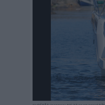
KUPÈBÅT: Jeanneau NC 37 er en sosial båt med mulighet for tre 