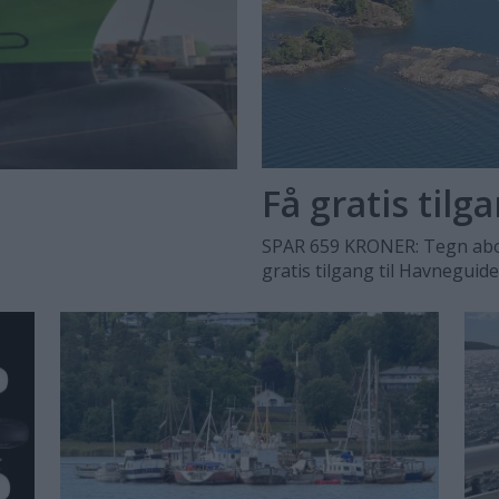
Få gratis tilg
SPAR 659 KRONER: Tegn abo
gratis tilgang til Havneguid