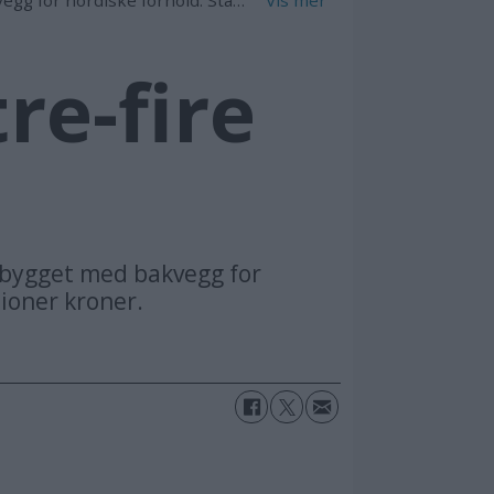
Jørn Finsrud
re-fire
r bygget med bakvegg for
lioner kroner.