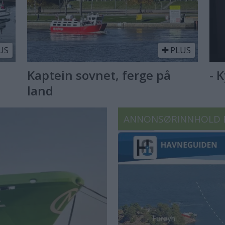
US
PLUS
Kaptein sovnet, ferge på
- 
land
ANNONSØRINNHOLD 