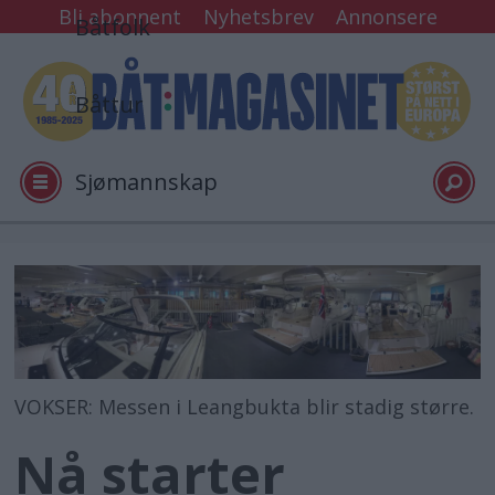
Bli abonnent
Nyhetsbrev
Annonsere
Båtfolk
Båttur
Sjømannskap
Tester
Arkiv
VOKSER: Messen i Leangbukta blir stadig større.
Video
Nå starter
Logg inn