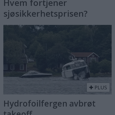
Hvem fortjener
sjøsikkerhetsprisen?
PLUS
Hydrofoilfergen avbrøt
takeoff