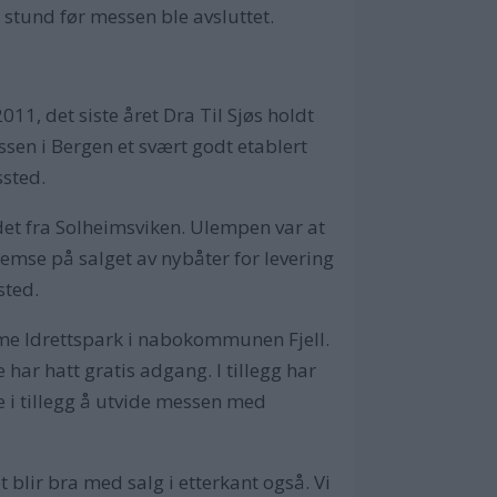
en stund før messen ble avsluttet.
011, det siste året Dra Til Sjøs holdt
sen i Bergen et svært godt etablert
ssted.
et fra Solheimsviken. Ulempen var at
emse på salget av nybåter for levering
sted.
raume Idrettspark i nabokommunen Fjell.
har hatt gratis adgang. I tillegg har
e i tillegg å utvide messen med
 blir bra med salg i etterkant også. Vi