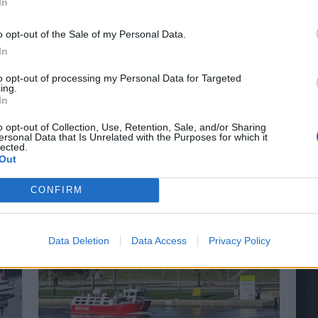
In
o opt-out of the Sale of my Personal Data.
In
to opt-out of processing my Personal Data for Targeted
r på Båter i
Lars O. Norda
ing.
In
marinemaler
o opt-out of Collection, Use, Retention, Sale, and/or Sharing
ersonal Data that Is Unrelated with the Purposes for which it
lected.
 små nyheter i år. Blant
– Båter og Risør hører samme
Out
n Askeladden Fenix 66BR og
Faren rådet ham til å ta NTH
CONFIRM
Data Deletion
Data Access
Privacy Policy