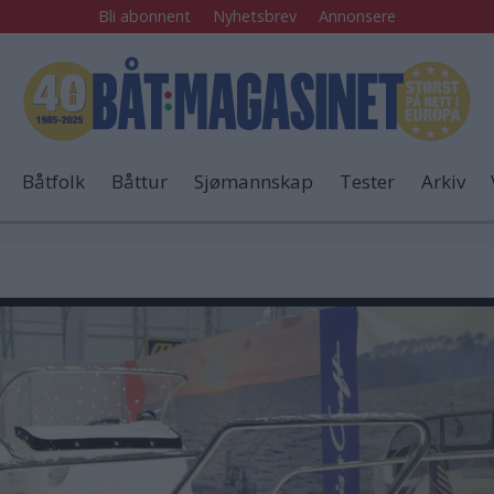
Bli abonnent
Nyhetsbrev
Annonsere
Båtfolk
Båttur
Sjømannskap
Tester
Arkiv