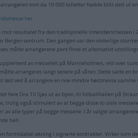
ikk arrangøren tom da 10 000 billetter hadde blitt delt ut 
andsmesse her
p mot resultatet fra den tradisjonelle innendørsmessen i 2
r Bergen sentrum. Den gangen var den vinterlige stormes
es måtte arrangørene pent finne et alternativt utstilling
upplement av messetelt på Marineholmen, rett over sund
tte arrangeres langt senere på våren. Dette satte en br
økt løst ved å arrangere en noe mindre høstmesse samme 
ttet hele Dra Til Sjøs ut av byen, til fotballhallen på St
 trolig også stimulert av at begge disse to siste messene 
r av alle typer på begge messene. I år valgte arrangøren
nde hall.
n formidabel økning i signerte kontrakter. Virker som det