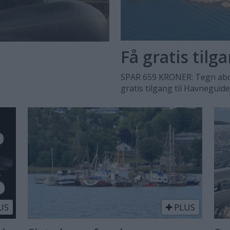
Få gratis tilg
SPAR 659 KRONER: Tegn abo
gratis tilgang til Havneguid
US
PLUS