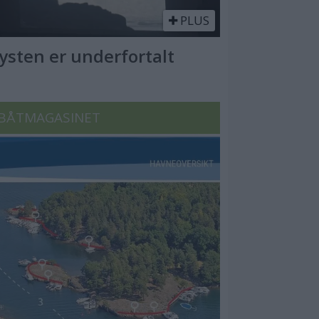
PLUS
Kysten er underfortalt
BÅTMAGASINET