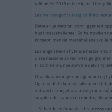
tallene for 2016 er ikke kjent. I fjor g
Les mer om godt utvalg på årets vestl
Dette er uansett tall som ligger tett op
hus i messehallenee i Solheimsviken næ
konsept, men da messehallene skulle riv
Løsningen ble en flytende messe med s
disse messene av værmessige grunner må
til sommeren, noe som ble delvis fors
I fjor skar arrangørene igjennom og fly
Og med dette kom besøkstallene tilbake,
det vært et meget bra utvalg motorbåte
supplerede stands i en mindre, tilstøte
– Vi hadde en fantastisk bra messe og e