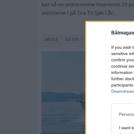
har nå en ordrereserve tilvarende 20 pr
utstillerne i på Dra Til Sjøs i år.
Båtmagasi
MESSE
BÅTER
2017
DRA TIL SJØS
If you wish 
sensitive in
confirm you
continue se
information 
further disc
participants
Downstream 
Persona
I want t