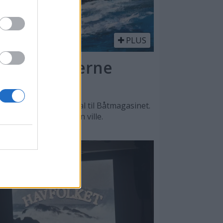
PLUS
l - en moderne
n, sier Lars O. Nordal til Båtmagasinet.
, men det var male han ville.