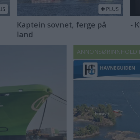
US
PLUS
Kaptein sovnet, ferge på
- 
land
ANNONSØRINNHOLD 