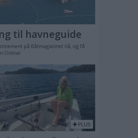
ang til havneguide
nnement på Båtmagasinet nå, og få
en Online!
PLUS