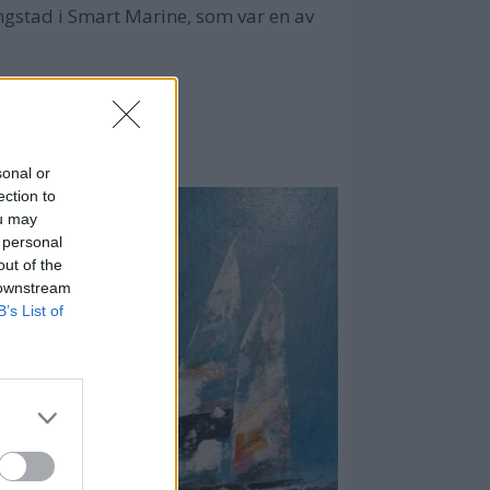
ingstad i Smart Marine, som var en av
sonal or
ection to
ou may
 personal
out of the
 downstream
B’s List of