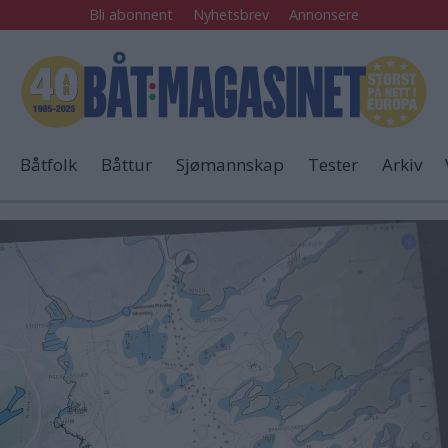
Bli abonnent
Nyhetsbrev
Annonsere
Båtfolk
Båttur
Sjømannskap
Tester
Arkiv