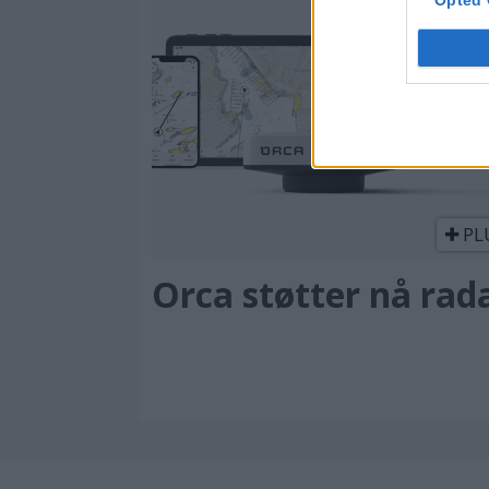
PL
Orca støtter nå rad