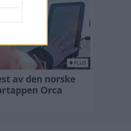
PLUS
est av den norske
artappen Orca