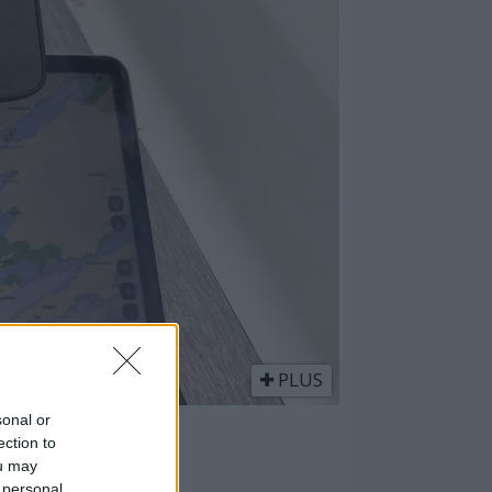
PLUS
sonal or
ection to
ou may
 personal