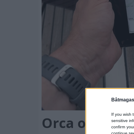
Båtmagasi
If you wish 
Orca og Skipp
sensitive in
confirm you
continue se