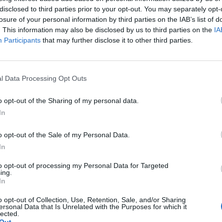
disclosed to third parties prior to your opt-out. You may separately opt-
losure of your personal information by third parties on the IAB’s list of
. This information may also be disclosed by us to third parties on the
IA
Participants
that may further disclose it to other third parties.
l Data Processing Opt Outs
o opt-out of the Sharing of my personal data.
In
o opt-out of the Sale of my Personal Data.
PLUS
In
g loggbok på
Test av kartpl
to opt-out of processing my Personal Data for Targeted
ing.
In
også best
o opt-out of Collection, Use, Retention, Sale, and/or Sharing
ersonal Data that Is Unrelated with the Purposes for which it
lected.
Out