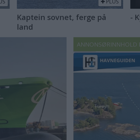
US
PLUS
Kaptein sovnet, ferge på
- 
land
ANNONSØRINNHOLD 