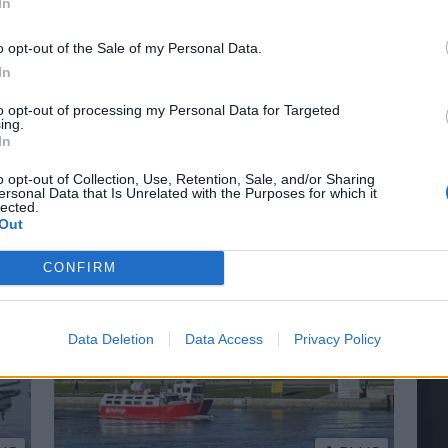
In
o opt-out of the Sale of my Personal Data.
In
r på Båter i
Lars O. Norda
to opt-out of processing my Personal Data for Targeted
ing.
marinemaler
In
o opt-out of Collection, Use, Retention, Sale, and/or Sharing
 små nyheter i år. Blant
– Båter og Risør hører samme
ersonal Data that Is Unrelated with the Purposes for which it
lected.
n Askeladden Fenix 66BR og
Faren rådet ham til å ta NTH
Out
CONFIRM
Data Deletion
Data Access
Privacy Policy