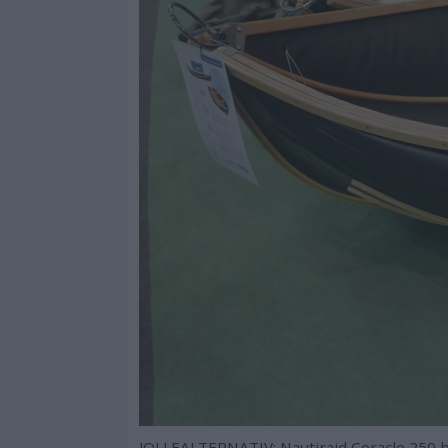
JOLLEALTERNATIV: Nautiraid Coracle 250 b