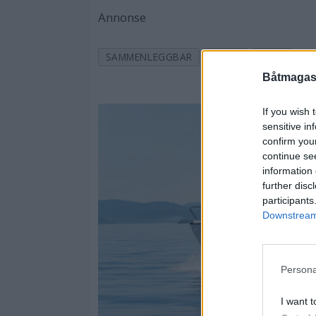
Annonse
SAMMENLEGGBAR
BÅTER
JOLLE
Båtmagasi
If you wish 
sensitive in
confirm you
continue se
information 
further disc
participants
Downstream 
Persona
I want t