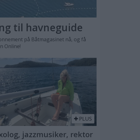
ang til havneguide
nnement på Båtmagasinet nå, og få
en Online!
PLUS
xolog, jazzmusiker, rektor