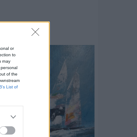
sonal or
ection to
ou may
 personal
out of the
 downstream
B’s List of