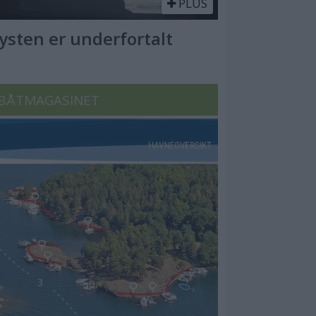
PLUS
Kysten er underfortalt
BÅTMAGASINET