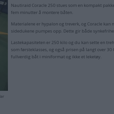
Nautiraid Coracle 250 stues som en kompakt pakke 
fem minutter å montere båten.
Materialene er hypalon og treverk, og Coracle kan ne
sidedukene pumpes opp. Dette gir både synkefrihet 
Lastekapasiteten er 250 kilo og du kan sette en tre
som førsteklasses, og også prisen på langt over 30 0
fullverdig båt i miniformat og ikke et leketøy.
lar