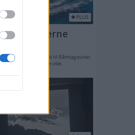
PLUS
l - en moderne
n, sier Lars O. Nordal til Båtmagasinet.
, men det var male han ville.