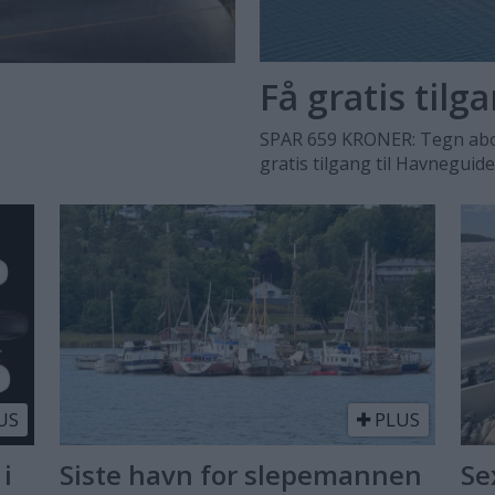
Få gratis tilg
SPAR 659 KRONER: Tegn abo
gratis tilgang til Havneguid
US
PLUS
 i
Siste havn for slepemannen
Se