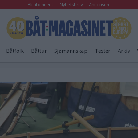
Bli abonnent
Nyhetsbrev
Annonsere
Båtfolk
Båttur
Sjømannskap
Tester
Arkiv