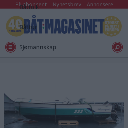
Bli abonnent
Nyhetsbrev
Annonsere
Båtfolk
Båttur
Sjømannskap
Tester
Arkiv
Video
Logg inn