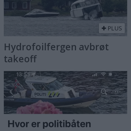
PLUS
Hydrofoilfergen avbrøt
takeoff