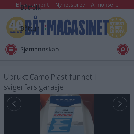
Bli abonnent
Nyhetsbrev
Annonsere
Båtfolk
Båttur
Sjømannskap
Tester
Ubrukt Camo Plast funnet i
svigerfars garasje
Arkiv
Video
Logg inn