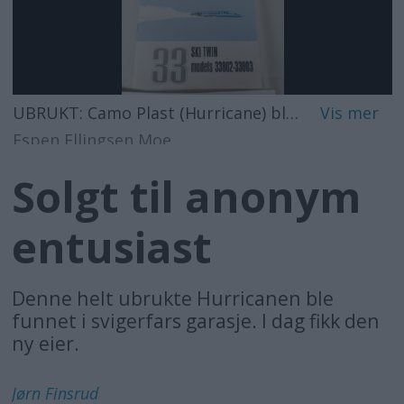
UBRUKT: Camo Plast (Hurricane) ble solgt til entusiast. Den ble nylig funnet urørt i svigerfars garasje.
Espen Ellingsen Moe
Solgt til anonym
entusiast
Denne helt ubrukte Hurricanen ble
funnet i svigerfars garasje. I dag fikk den
ny eier.
Jørn
Finsrud