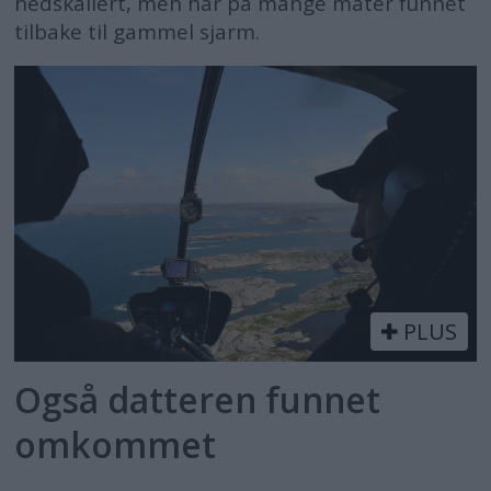
nedskallert, men har på mange måter funnet
tilbake til gammel sjarm.
PLUS
Også datteren funnet
omkommet