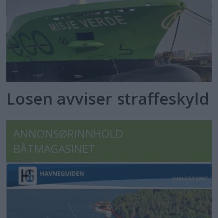
Losen avviser straffeskyld
ANNONSØRINNHOLD
BÅTMAGASINET