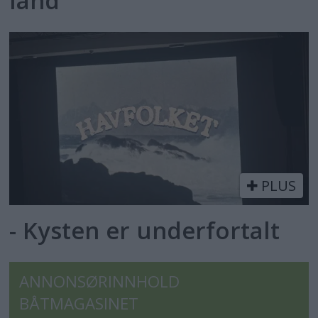
land
PLUS
- Kysten er underfortalt
ANNONSØRINNHOLD
BÅTMAGASINET