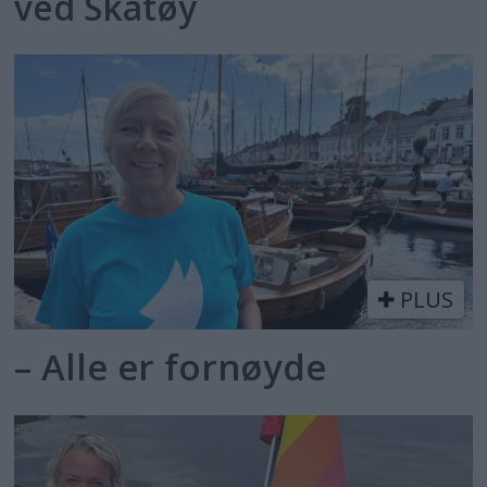
ved Skåtøy
PLUS
– Alle er fornøyde