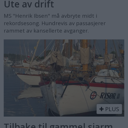
Ute av drift
MS "Henrik Ibsen" må avbryte midt i
rekordsesong. Hundrevis av passasjerer
rammet av kansellerte avganger.
PLUS
Tilbake til gammel sjarm