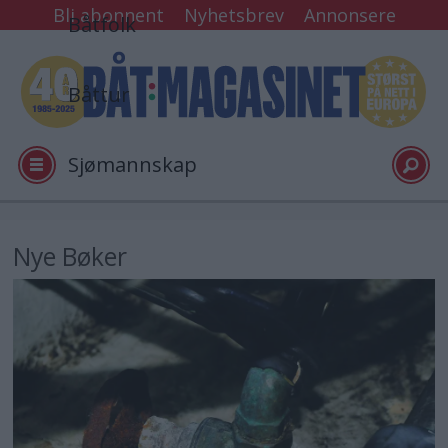
Bli abonnent
Nyhetsbrev
Annonsere
Båtfolk
Båttur
Sjømannskap
Tester
Nye Bøker
Arkiv
Video
Logg inn