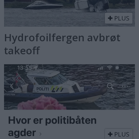
PLUS
Hydrofoilfergen avbrøt
takeoff
PLUS