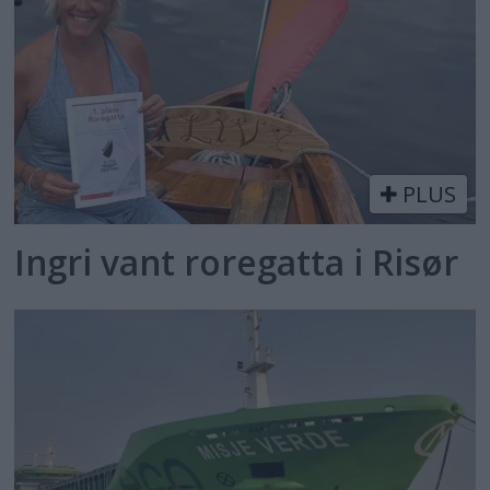
PLUS
Ingri vant roregatta i Risør