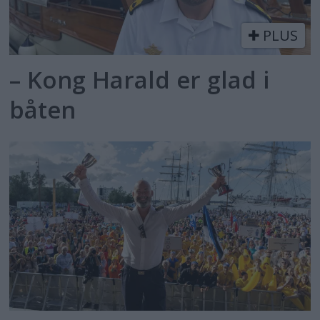
PLUS
– Kong Harald er glad i
båten