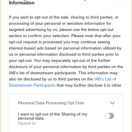
Annonse
Information
Jobber for bevaring
If you wish to opt-out of the sale, sharing to third parties, or
processing of your personal or sensitive information for
targeted advertising by us, please use the below opt-out
section to confirm your selection. Please note that after your
opt-out request is processed you may continue seeing
interest-based ads based on personal information utilized by
us or personal information disclosed to third parties prior to
your opt-out. You may separately opt-out of the further
disclosure of your personal information by third parties on the
IAB’s list of downstream participants. This information may
also be disclosed by us to third parties on the
IAB’s List of
Downstream Participants
that may further disclose it to other
third parties.
STEVNE: 170 tradisjonelle båter er samlet i
Personal Data Processing Opt Outs
Bodø.
I want to opt-out of the Sharing of my
personal data.
Opted In
– Forbundet Kystens landsstevne er en