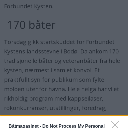
Forbundet Kysten.
170 båter
Torsdag gikk startskuddet for Forbundet
Kystens landsstevne i Bodø. Da ankom 170
tradisjonelle båter og veteranbåter fra hele
kysten, nærmest i samlet konvoi. Et
praktfullt syn for publikum som fylte
moloen utenfor havna. Hele helga har vi et
rikholdig program med kappseilaser,
rokonkurranser, utstillinger, foredrag,
konserter, salgsboder og mye mer.
Båtmagasinet -
Do Not Process My Personal