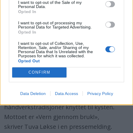
kystkulturfestival som samler flere hundre
I want to opt-out of the Sale of my
Personal Data.
veteranbåter og tradisjonsbåter en langhelg
Opted In
i juli hvert år. Arrangeres i samarbeid med et
I want to opt-out of processing my
Personal Data for Targeted Advertising.
lokalt kystlag, og på nytt sted fra år til år.
Opted In
Lokal arrangør i Bodø i år er Kystlaget Salta.
I want to opt-out of Collection, Use,
Retention, Sale, and/or Sharing of my
Personal Data that Is Unrelated with the
Purposes for which it was collected.
Forbundet Kysten er en frivillig
Opted Out
kulturvernorganisasjon med 10 000
CONFIRM
medlemmer fordelt på 127 kystlag i hele
landet. Vi jobber med å ta vare på gamle
Data Deletion
Data Access
Privacy Policy
båter og bygninger, kultur og
håndverkstradisjoner knyttet til kysten.
Mottoet er «Vern gjennom bruk!»,
skriver Tuva Løkse i en pressemelding.