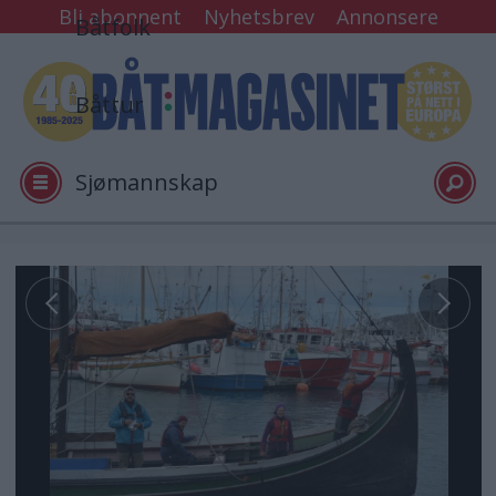
Bli abonnent
Nyhetsbrev
Annonsere
Båtfolk
Båttur
Sjømannskap
Tester
Arkiv
Video
Logg inn