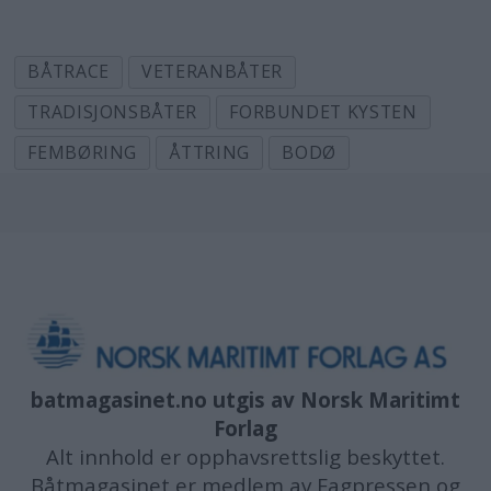
BÅTRACE
VETERANBÅTER
TRADISJONSBÅTER
FORBUNDET KYSTEN
FEMBØRING
ÅTTRING
BODØ
batmagasinet.no utgis av
Norsk Maritimt
Forlag
Alt innhold er opphavsrettslig beskyttet.
Båtmagasinet er medlem av Fagpressen og