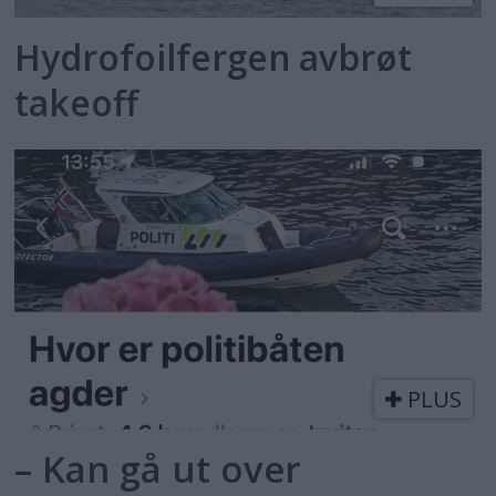
Hydrofoilfergen avbrøt
takeoff
PLUS
– Kan gå ut over