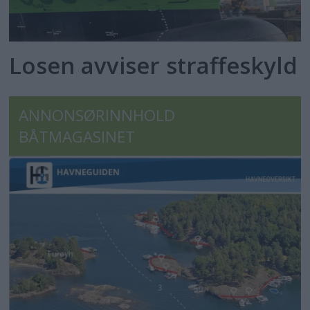
Losen avviser straffeskyld
ANNONSØRINNHOLD
BÅTMAGASINET