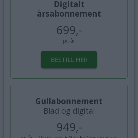
Digitalt
årsabonnement
699,-
pr. år
BESTILL HER
Gullabonnement
Blad og digital
949,-
pr. år – 10 utgaver + Norske Gjestehavner