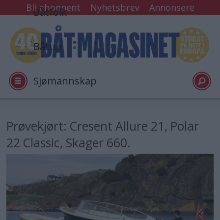
Bli abonnent
Nyhetsbrev
Annonsere
Båtfolk
Båttur
Sjømannskap
Tester
Prøvekjørt: Cresent Allure 21, Polar
22 Classic, Skager 660.
Arkiv
Video
Logg inn