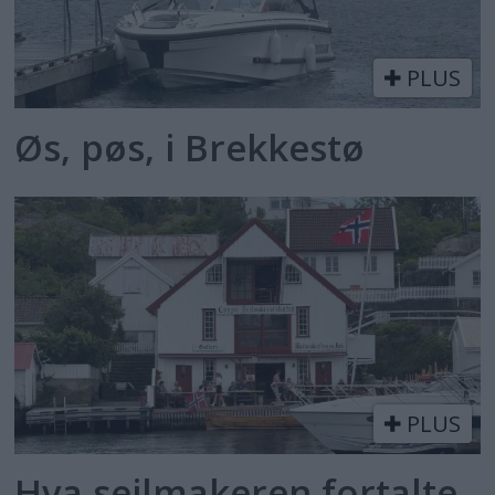
PLUS
Øs, pøs, i Brekkestø
PLUS
Hva seilmakeren fortalte