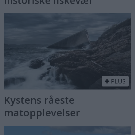
historiske fiskevær
PLUS
Kystens råeste
matopplevelser