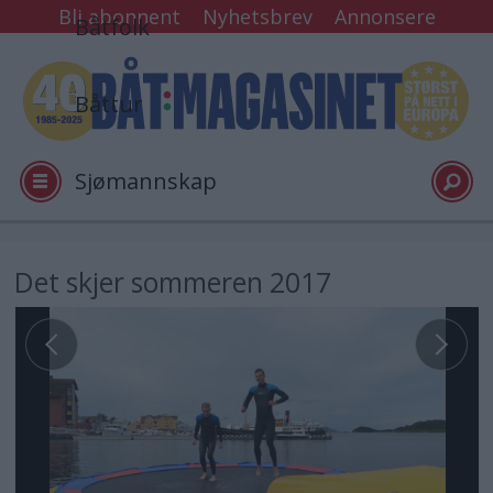
Bli abonnent
Nyhetsbrev
Annonsere
Båtfolk
Båttur
Sjømannskap
Tester
Det skjer sommeren 2017
Arkiv
Video
Logg inn