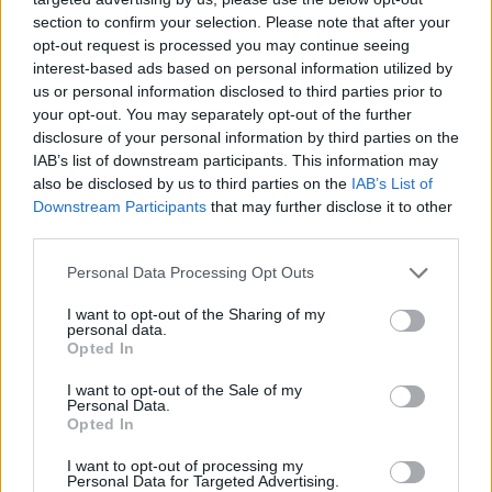
båter, salgsboder, og underholdning for
section to confirm your selection. Please note that after your
opt-out request is processed you may continue seeing
store og små.
interest-based ads based on personal information utilized by
us or personal information disclosed to third parties prior to
Festivalen er gratis for barn, og koster 100
your opt-out. You may separately opt-out of the further
disclosure of your personal information by third parties on the
kroner for besøkende over 16 år.
IAB’s list of downstream participants. This information may
also be disclosed by us to third parties on the
IAB’s List of
Downstream Participants
that may further disclose it to other
third parties.
Personal Data Processing Opt Outs
ARRANGEMENTER
UKATEGORISERT
I want to opt-out of the Sharing of my
personal data.
SOMMER
ARRANGEMENTER2026
Opted In
RISØR TREBÅTFESTIVAL
I want to opt-out of the Sale of my
Personal Data.
Opted In
I want to opt-out of processing my
Personal Data for Targeted Advertising.