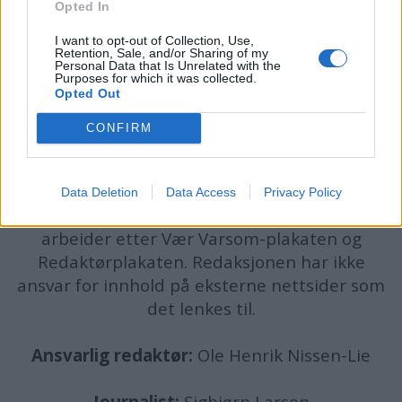
Opted In
I want to opt-out of Collection, Use,
Retention, Sale, and/or Sharing of my
Personal Data that Is Unrelated with the
Purposes for which it was collected.
Opted Out
CONFIRM
batmagasinet.no utgis av
Norsk Maritimt
Forlag
Alt innhold er opphavsrettslig beskyttet.
Data Deletion
Data Access
Privacy Policy
Båtmagasinet er medlem av Fagpressen og
arbeider etter Vær Varsom-plakaten og
Redaktørplakaten. Redaksjonen har ikke
ansvar for innhold på eksterne nettsider som
det lenkes til.
Ansvarlig redaktør:
Ole Henrik Nissen-Lie