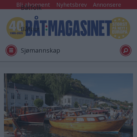
Bli abonnent
Nyhetsbrev
Annonsere
Båtfolk
Båttur
Sjømannskap
Tester
Arkiv
Video
Logg inn