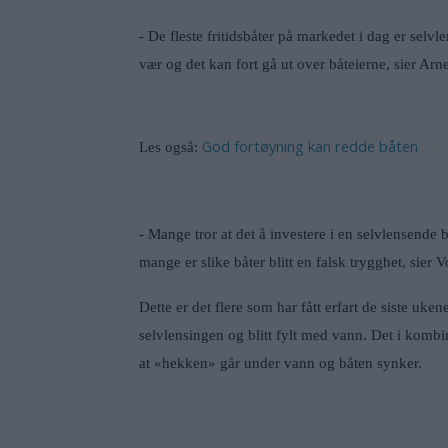
- De fleste fritidsbåter på markedet i dag er selv
vær og det kan fort gå ut over båteierne, sier Ar
God fortøyning kan redde båten
Les også:
- Mange tror at det å investere i en selvlensende b
mange er slike båter blitt en falsk trygghet, sier Vo
Dette er det flere som har fått erfart de siste ukene
selvlensingen og blitt fylt med vann. Det i komb
at «hekken» går under vann og båten synker.