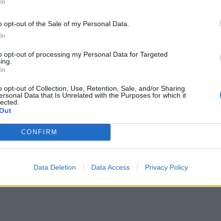
In
lsyn og får en skade som følge av dette, kan det i enkelte tilfeller få ko
o opt-out of the Sale of my Personal Data.
In
to opt-out of processing my Personal Data for Targeted
ing.
In
o opt-out of Collection, Use, Retention, Sale, and/or Sharing
ersonal Data that Is Unrelated with the Purposes for which it
lected.
Out
CONFIRM
 skroget som i prinsippet skal tømme båten for vann. Ligger båten uten 
vann renner inn og ikke ut.
Data Deletion
Data Access
Privacy Policy