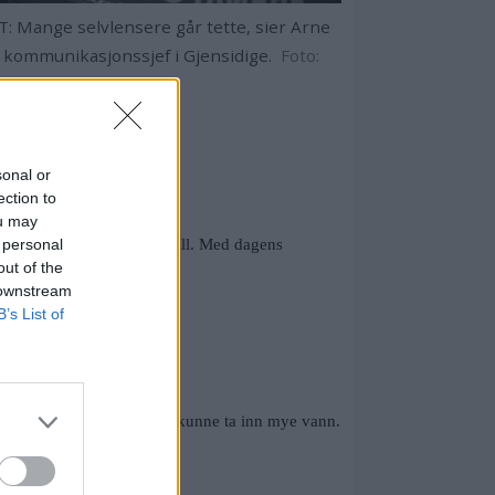
: Mange selvlensere går tette, sier Arne
, kommunikasjonssjef i Gjensidige.
Foto:
sidige.
sonal or
ection to
ou may
 personal
de. I tillegg er det mørketall. Med dagens
out of the
 downstream
B’s List of
det var en risiko for at båten kunne ta inn mye vann.