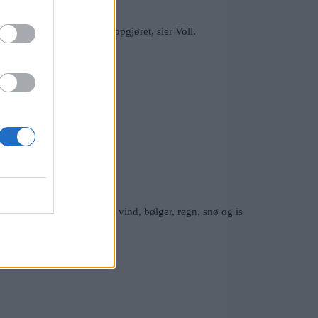
nsekvenser for forsikringsoppgjøret, sier Voll.
tilsyn, kan værforhold som vind, bølger, regn, snø og is