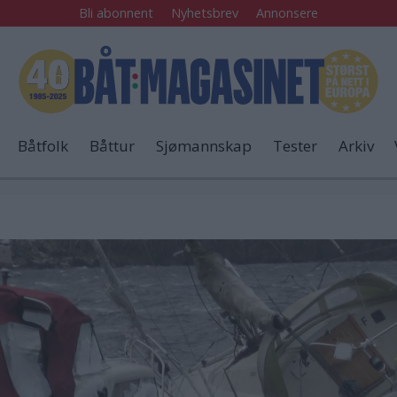
Bli abonnent
Nyhetsbrev
Annonsere
Båtfolk
Båttur
Sjømannskap
Tester
Arkiv