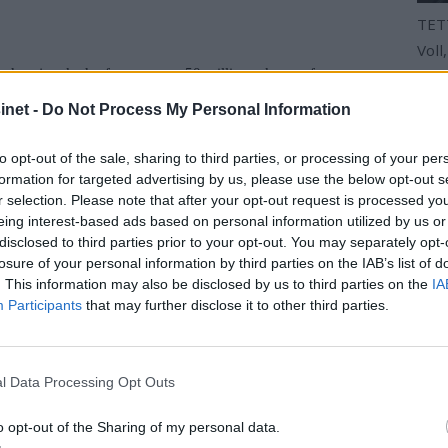
TETT
Voll
kader gjør skader for nærmere 50 millioner kroner for
Gjen
net -
Do Not Process My Personal Information
to opt-out of the sale, sharing to third parties, or processing of your per
formation for targeted advertising by us, please use the below opt-out s
r selection. Please note that after your opt-out request is processed y
eing interest-based ads based on personal information utilized by us or
00 båter under vann hvert år og mer enn halvparten av disse er selvlensen
disclosed to third parties prior to your opt-out. You may separately opt-
som tyder på at tallet vil bli lavere i år.
losure of your personal information by third parties on the IAB’s list of
. This information may also be disclosed by us to third parties on the
IA
Participants
that may further disclose it to other third parties.
var folk flinkere til å se til sin egen og andres båter, fordi de viste at 
l Data Processing Opt Outs
eringssystemet.
o opt-out of the Sharing of my personal data.