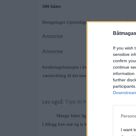
500 båter
Beregninger Gjensidige har gjort viser at synkes
Båtmagasi
Annonse
If you wish 
Annonse
sensitive in
confirm you
continue se
forsikringsbransjen i året. Totalt havner rundt 5
information 
værutvikling til det mer ekstreme er det ingen ting 
further disc
participants
Downstream 
Les også:
Tips til helårsbruk av båten
Mange båter ligger ute hele året. Tidligere 
Persona
I tillegg kan snø og is bidra til å tette igjen dren
I want t