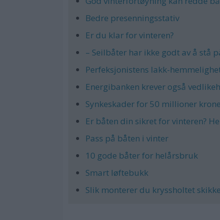
God vinterfortøyning kan redde b
Bedre presenningsstativ
Er du klar for vinteren?
– Seilbåter har ikke godt av å stå 
Perfeksjonistens lakk-hemmelighe
Energibanken krever også vedlike
Synkeskader for 50 millioner kron
Er båten din sikret for vinteren? He
Pass på båten i vinter
10 gode båter for helårsbruk
Smart løftebukk
Slik monterer du kryssholtet skikke