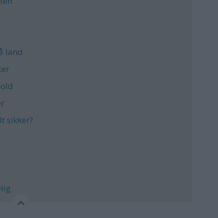
åten
på land
ter
hold
er
lt sikker?
lig