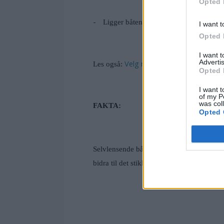
Opted 
-
Ligger båten ute over lengre tid uten ti
I want t
Opted 
I want 
Advertis
Velg riktig frostvæske
Les også:
Opted 
I want t
of my P
was col
FAKTA:
Opted 
Selvlensende båter har et dreneringshull i
bidra til det stikk motsatte. Nemmelig at 