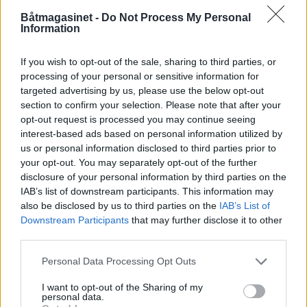
Båtmagasinet -
Do Not Process My Personal
Information
Misfornøyd med kjøpet
If you wish to opt-out of the sale, sharing to third parties, or
processing of your personal or sensitive information for
Da båten ankom på trailer fra Frankrike 28.
targeted advertising by us, please use the below opt-out
section to confirm your selection. Please note that after your
juni i 2010 ble det tegnet forsikring på 1. 5
opt-out request is processed you may continue seeing
millioner kroner. Summen ble 1. juli hevet til
interest-based ads based on personal information utilized by
us or personal information disclosed to third parties prior to
to millioner kroner.
your opt-out. You may separately opt-out of the further
disclosure of your personal information by third parties on the
Det fremkom i tingretten at de to båteierne
IAB’s list of downstream participants. This information may
also be disclosed by us to third parties on the
IAB’s List of
var svært misfornøyd med tilstanden til
Downstream Participants
that may further disclose it to other
båten de hadde kjøpt usett i Frankrike, selv
third parties.
om de var gjort kjent med at luksusyachten
Personal Data Processing Opt Outs
hadde ligget under vann der også.
I want to opt-out of the Sharing of my
personal data.
Slepet fra Strømstad skjedde klokken 21 om