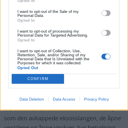
Opted In
kvelden 1. juli i fjor. Retten finner det hevet
I want to opt-out of the Sale of my
Personal Data.
over enhver rimelig tvil om at det var de to
Opted In
tiltalte som åpnet bunnventilen etter at
I want to opt-out of processing my
Personal Data for Targeted Advertising.
båten ble slept ut fra havna i Strømstad og
Opted In
at de gjorde det i den hensikt å senke den
I want to opt-out of Collection, Use,
for å få forsikringssummen utbetalt.
Retention, Sale, and/or Sharing of my
Personal Data that Is Unrelated with the
Purposes for which it was collected.
Opted Out
Det legges til grunn at dette var noe de
CONFIRM
bestemte seg for etter at de fikk se båten og
oppdaget at den var i langt dårligere stand
enn de hadde trodd. De øvrige forhold som
Data Deletion
Data Access
Privacy Policy
ble avdekket da båten kom til overflaten,
som den avkappede eksosslangen, de åpne
ventilene og åpne vinduer, har betydning