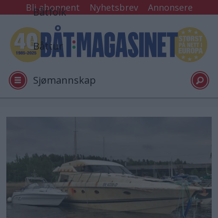
Bli abonnent
Nyhetsbrev
Annonsere
Båtfolk
Båttur
Sjømannskap
Tester
Arkiv
Video
Logg inn