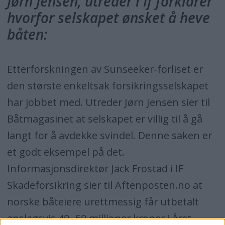
Jørn Jensen, utreder i If forklarer
hvorfor selskapet ønsket å heve
båten:
Etterforskningen av Sunseeker-forliset er
den største enkeltsak forsikringsselskapet
har jobbet med. Utreder Jørn Jensen sier til
Båtmagasinet at selskapet er villig til å gå
langt for å avdekke svindel. Denne saken er
et godt eksempel på det.
Informasjonsdirektør Jack Frostad i IF
Skadeforsikring sier til Aftenposten.no at
norske båteiere urettmessig får utbetalt
anslagsvis 40.-50 millioner kroner i året.