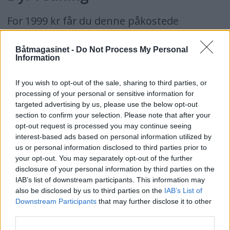
For 1999 kr får du denne påkostede
redningsvesten fra Sail Racing. 50 KTS Race
Båtmagasinet -
Do Not Process My Personal
edition er automatisk oppblåsbar slik at den
Information
utløses ved kontakt med vann. Vesten kan
If you wish to opt-out of the sale, sharing to third parties, or
også blåses opp manuelt. I tillegg til
processing of your personal or sensitive information for
gasspatron har vesten fløyte. Oppdriften er
targeted advertising by us, please use the below opt-out
section to confirm your selection. Please note that after your
150 N og vesten vises for første gang i
opt-out request is processed you may continue seeing
Norge under Sjøen for alle.
interest-based ads based on personal information utilized by
us or personal information disclosed to third parties prior to
www.sailracing.se
your opt-out. You may separately opt-out of the further
disclosure of your personal information by third parties on the
IAB’s list of downstream participants. This information may
Uansett om du velger billig eller dyrt,
also be disclosed by us to third parties on the
IAB’s List of
oppfordrer vi alle til å ha vesten på under
Downstream Participants
that may further disclose it to other
third parties.
seilas.Slår du hodet og faller over bord