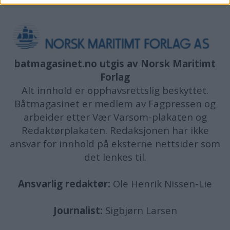
batmagasinet.no utgis av
Norsk Maritimt
Forlag
Alt innhold er opphavsrettslig beskyttet.
Båtmagasinet er medlem av Fagpressen og
arbeider etter Vær Varsom-plakaten og
Redaktørplakaten. Redaksjonen har ikke
ansvar for innhold på eksterne nettsider som
det lenkes til.
Ansvarlig redaktør:
Ole Henrik Nissen-Lie
Journalist:
Sigbjørn Larsen