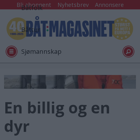
Bli abonnent
Nyhetsbrev
Annonsere
Båtfolk
Båttur
Sjømannskap
Tester
Arkiv
En billig og en
Video
dyr
Logg inn