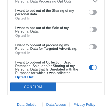
hjelper det lite med redningsvest i
Personal Data Processing Opt Outs
stuverommet.
I want to opt-out of the Sharing of my
personal data.
Opted In
(13.02.2012)
I want to opt-out of the Sale of my
Personal Data.
Opted In
I want to opt-out of processing my
Personal Data for Targeted Advertising.
Opted In
I want to opt-out of Collection, Use,
Retention, Sale, and/or Sharing of my
UKATEGORISERT
ALLERBM
Personal Data that Is Unrelated with the
Purposes for which it was collected.
Opted Out
REDNINGSVEST
CONFIRM
Data Deletion
Data Access
Privacy Policy