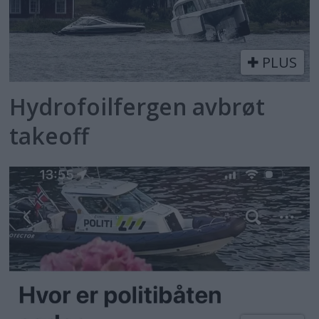
PLUS
Hydrofoilfergen avbrøt
takeoff