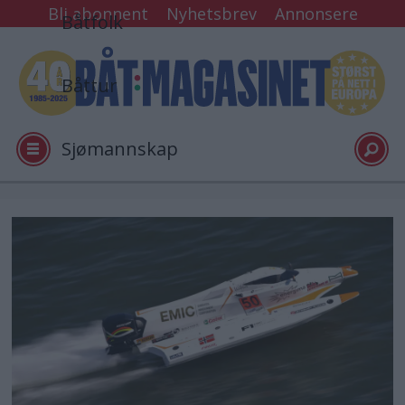
Bli abonnent
Nyhetsbrev
Annonsere
Båtfolk
Båttur
Sjømannskap
Tester
Arkiv
Video
Logg inn