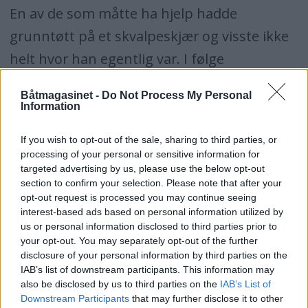
En av de som måtte ha hjelp hadde
grunntøtt på et skvalpeskjær og visste ikke
helt hvor han egentlig var. I følge
redningsmannskapets rapport visste han
Båtmagasinet -
Do Not Process My Personal
derimot hvor han skulle, men ble overrasket
Information
over at det var så grunt. Han hadde også
If you wish to opt-out of the sale, sharing to third parties, or
hoppet uti for å begrense skadene på
processing of your personal or sensitive information for
targeted advertising by us, please use the below opt-out
båten. Båten og de seks om bord ble slept
section to confirm your selection. Please note that after your
til Hundvåg og til kran slik at en kunne
opt-out request is processed you may continue seeing
interest-based ads based on personal information utilized by
sjekke båtens skadeomfang, mens ungene
us or personal information disclosed to third parties prior to
fikk en liten omvisning om bord i
your opt-out. You may separately opt-out of the further
disclosure of your personal information by third parties on the
redningsskøyta "Ryfylke".
IAB’s list of downstream participants. This information may
also be disclosed by us to third parties on the
IAB’s List of
Downstream Participants
that may further disclose it to other