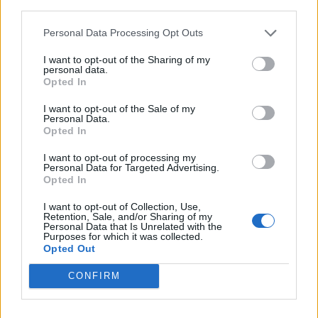
Diesellekkasje
third parties.
Personal Data Processing Opt Outs
Etter hvert måtte redningsmannskapet
I want to opt-out of the Sharing of my
igjen i aksjon, denne gangen ble de
personal data.
Opted In
oppringt av en båteier med diesellekkasje
I want to opt-out of the Sale of my
ved Eidsund. Tåka var da som en tykk vegg,
Personal Data.
Opted In
men redningsskøyta fant fram til havaristen
I want to opt-out of processing my
som hadde løse lufteskruer på dysene, og
Personal Data for Targeted Advertising.
Opted In
som kunne fortsette ferden mot påskeferie
i Sauda.
I want to opt-out of Collection, Use,
Retention, Sale, and/or Sharing of my
Personal Data that Is Unrelated with the
Purposes for which it was collected.
Opted Out
Fisketur i tåka
CONFIRM
Annonse