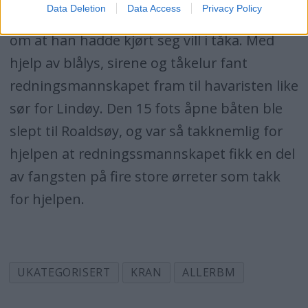
Data Deletion
Data Access
Privacy Policy
Utenfor Kalvøytraktene meldte en båteier
om at han hadde kjørt seg vill i tåka. Med
hjelp av blålys, sirene og tåkelur fant
redningsmannskapet fram til havaristen like
sør for Lindøy. Den 15 fots åpne båten ble
slept til Roaldsøy, og var så takknemlig for
hjelpen at redningssmannskapet fikk en del
av fangsten på fire store ørreter som takk
for hjelpen.
UKATEGORISERT
KRAN
ALLERBM