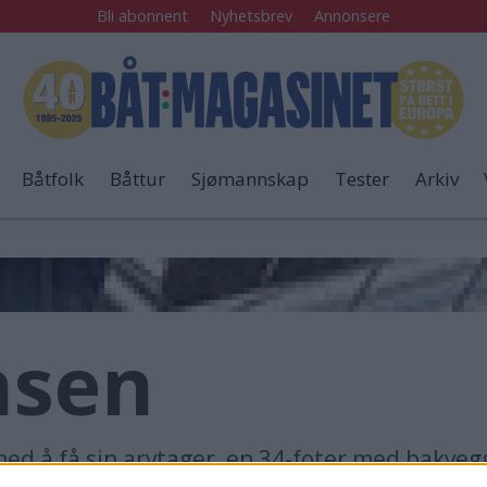
Bli abonnent
Nyhetsbrev
Annonsere
Båtfolk
Båttur
Sjømannskap
Tester
Arkiv
nsen
med å få sin arvtager, en 34-foter med bakveg
jøsettes til sommeren, opplyser NB Marine AS