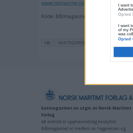
www.nbmarine.no
I want 
Advertis
Opted 
Kilde: Båtmagasinet nr 3, 2007
I want t
of my P
was col
Opted 
NB
UKATEGORISERT
HARDTOP
AL
batmagasinet.no utgis av
Norsk Maritimt
Forlag
Alt innhold er opphavsrettslig beskyttet.
Båtmagasinet er medlem av Fagpressen og