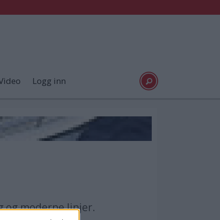
Video
Logg inn
g og moderne linjer.
.