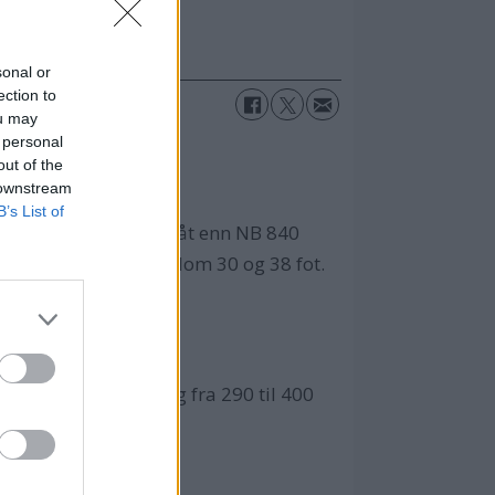
sonal or
ection to
ou may
 personal
out of the
 downstream
B’s List of
 en atskillig større båt enn NB 840
e et produkthull mellom 30 og 38 fot.
trekken.
e senterlugaren.
il trolig strekke seg fra 290 til 400