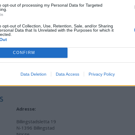
to opt-out of processing my Personal Data for Targeted
ing.
In
o opt-out of Collection, Use, Retention, Sale, and/or Sharing
ersonal Data that Is Unrelated with the Purposes for which it
lected.
Out
LERBM
CONFIRM
Data Deletion
Data Access
Privacy Policy
Adresse:
Billingstadsletta 19
N-1396 Billingstad
Norge