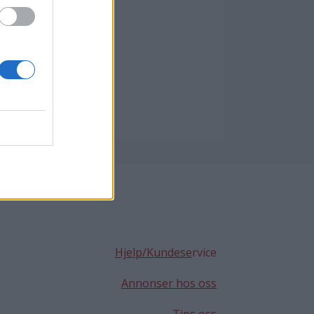
Hjelp/Kundese
rvice
Annonser hos oss
Tips oss