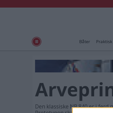
Båter
Praktisk
Arvepri
Den klassiske NB 840 er i ferd 
Prototypen skal etter planen s