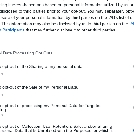
e kom Glastron med flere spennende nyheter, blant annet
eing interest-based ads based on personal information utilized by us or
kerene. I 1961 kom de første modellene med innenbordsm
disclosed to third parties prior to your opt-out. You may separately opt-
ers OMC.
losure of your personal information by third parties on the IAB’s list of
. This information may also be disclosed by us to third parties on the
IA
 flere båter for filmlerretet, blant annet ”Batman”-båte
Participants
that may further disclose it to other third parties.
Glastron GT 150 hopper over to politibiler. I 1970 ble Gl
ene 1973 hvor hele 24863 Glastron ble produsert. I dag ei
nter. Båtene blir i dag produsert ved et topp moderne anl
l Data Processing Opt Outs
 meget prisgunstige kvalitetsbåter på 17 fot og opp til 
o opt-out of the Sharing of my personal data.
In
o opt-out of the Sale of my Personal Data.
In
to opt-out of processing my Personal Data for Targeted
ing.
In
g 5 forskjellige serier, har Ranger bygd opp en arv av 
o opt-out of Collection, Use, Retention, Sale, and/or Sharing
ersonal Data that Is Unrelated with the Purposes for which it