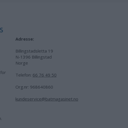
Adresse:
Billingstadsletta 19
N-1396 Billingstad
Norge
 for
Telefon:
66 76 49 50
.
Org.nr: 968640860
kundeservice@batmagasinet.no
h.