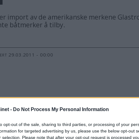
r import av de amerikanske merkene Glastron
te båtmerker å tilby.
29.03.2011 - 00:00
TERT
net Bella, Uttern, Nordkapp, Flipper, Galia, Silver, Stin
kene Glastron og River.
net -
Do Not Process My Personal Information
to opt-out of the sale, sharing to third parties, or processing of your per
 i Austin Texas. Navnet Glastron kommer fra Glas – for gla
formation for targeted advertising by us, please use the below opt-out s
r selection. Please note that after your opt-out request is processed y