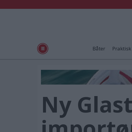
Båter
Praktisk
Ny Glas
importø