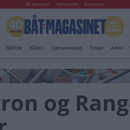
Bli abonnent
Nyhetsbrev
Annonsere
Båtfolk
Båttur
Sjømannskap
Tester
Arkiv
tron og Rang
r