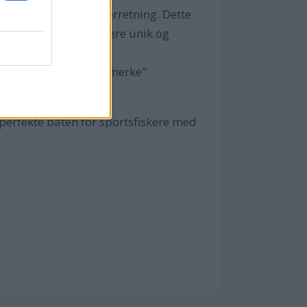
lykket fiske/utleieforretning. Dette
r viktigst.. Demonstrere unik og
il" og et "legendarisk merke"
 trenger.
 perfekte båten for sportsfiskere med