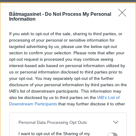
virkelig designperle. I Norge har likevel ikke
Galeon vært en stor suksesshistorie, så
Båtmagasinet -
Do Not Process My Personal
Information
langt. Bedre går det for det polske verftets
mindre båter, som selges under navnet
If you wish to opt-out of the sale, sharing to third parties, or
processing of your personal or sensitive information for
Galia. Både Galeon og Galia importeres til
targeted advertising by us, please use the below opt-out
section to confirm your selection. Please note that after your
Norge av
Fische Marine.
opt-out request is processed you may continue seeing
interest-based ads based on personal information utilized by
Tekniske data Galeon 420 HTC
us or personal information disclosed to third parties prior to
your opt-out. You may separately opt-out of the further
disclosure of your personal information by third parties on the
Lengde:
IAB’s list of downstream participants. This information may
also be disclosed by us to third parties on the
IAB’s List of
11,8 meter
Downstream Participants
that may further disclose it to other
third parties.
Annonse
Personal Data Processing Opt Outs
Bredde:
I want to opt-out of the Sharing of my