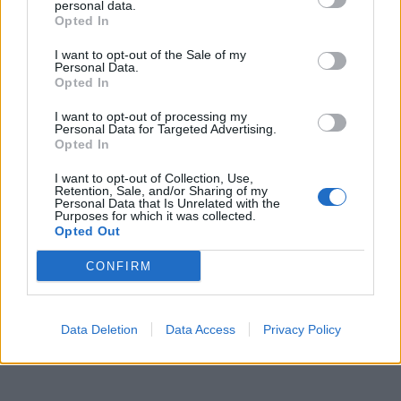
personal data.
Opted In
4,16 meter
I want to opt-out of the Sale of my
Personal Data.
Opted In
CE-kategori:
I want to opt-out of processing my
Personal Data for Targeted Advertising.
B
Opted In
I want to opt-out of Collection, Use,
Motor fra-til:
Retention, Sale, and/or Sharing of my
Personal Data that Is Unrelated with the
Purposes for which it was collected.
Opted Out
2x225 - 2x435
CONFIRM
Mer info
Data Deletion
Data Access
Privacy Policy
:
www.fischemarine.com