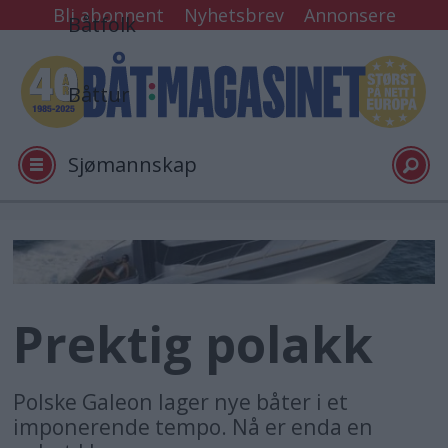
Bli abonnent
Nyhetsbrev
Annonsere
Båtfolk
Båttur
Sjømannskap
Tester
Arkiv
Prektig polakk
Video
Polske Galeon lager nye båter i et
imponerende tempo. Nå er enda en
Logg inn