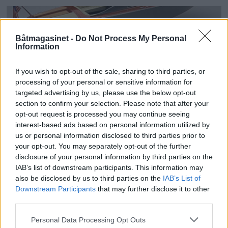
Båtmagasinet -
Do Not Process My Personal
TILPASSET:
Båten kan skreddersys kundens
Information
ønsker. Her med grå hardtop.
If you wish to opt-out of the sale, sharing to third parties, or
processing of your personal or sensitive information for
Det er mulig å få tenderen i to ulike
targeted advertising by us, please use the below opt-out
størrelser. 39 eller 45 fot. Begge har Volvos
section to confirm your selection. Please note that after your
opt-out request is processed you may continue seeing
IPS-system som standard. Den minste har
interest-based ads based on personal information utilized by
sitteplasser til 10 personer og to lugarer.
us or personal information disclosed to third parties prior to
your opt-out. You may separately opt-out of the further
Hverken toppfart eller pris er oppgitt av
disclosure of your personal information by third parties on the
IAB’s list of downstream participants. This information may
Strand Craft. Men den er trolig ikke spesielt
also be disclosed by us to third parties on the
IAB’s List of
billig.
Downstream Participants
that may further disclose it to other
third parties.
Annonse
Personal Data Processing Opt Outs