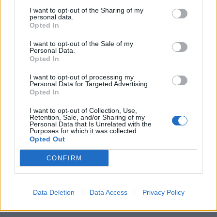
Les også:
122-foter med egen bilgarasje
I want to opt-out of the Sharing of my
personal data.
Opted In
Vil du kjøpe et eksemplar kan båten bestille
I want to opt-out of the Sale of my
Personal Data.
på
www.strand-craft.com
Opted In
I want to opt-out of processing my
(02.01.2012)
Personal Data for Targeted Advertising.
Opted In
I want to opt-out of Collection, Use,
Retention, Sale, and/or Sharing of my
Personal Data that Is Unrelated with the
UKATEGORISERT
ALLERBM
FINNES
Purposes for which it was collected.
Opted Out
CONFIRM
Data Deletion
Data Access
Privacy Policy