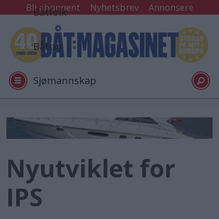
Bli abonnent
Nyhetsbrev
Annonsere
Båtfolk
Båttur
Sjømannskap
Tester
Arkiv
Nyutviklet for
Video
IPS
Logg inn