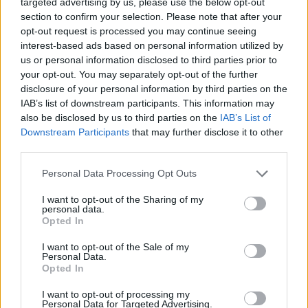
targeted advertising by us, please use the below opt-out
section to confirm your selection. Please note that after your
IPS500 (2xD6-370) skal farten være beregnet
opt-out request is processed you may continue seeing
til 33 knop, mens IPS600 som yter hele
interest-based ads based on personal information utilized by
us or personal information disclosed to third parties prior to
2x435 hk gir en liten økning av toppfarten
your opt-out. You may separately opt-out of the further
med to knop til 35 knop.
disclosure of your personal information by third parties on the
IAB’s list of downstream participants. This information may
also be disclosed by us to third parties on the
IAB’s List of
Ytterligere opplysninger:
Downstream Participants
that may further disclose it to other
www.fairline.no
third parties.
Personal Data Processing Opt Outs
I want to opt-out of the Sharing of my
personal data.
ALLERBM
UKATEGORISERT
KING
TARGA
Opted In
FAIRLINE
HARDTOP
I want to opt-out of the Sale of my
Personal Data.
Opted In
I want to opt-out of processing my
Personal Data for Targeted Advertising.