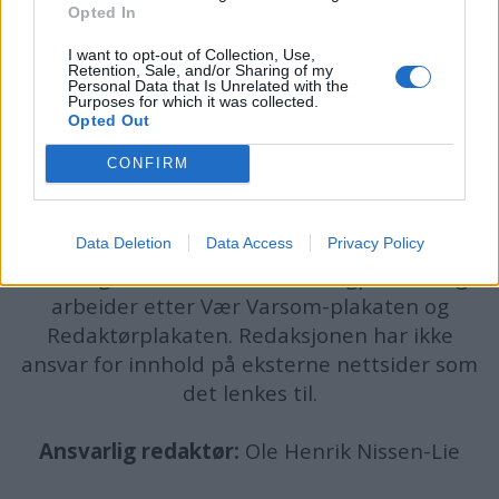
Opted In
I want to opt-out of Collection, Use,
Retention, Sale, and/or Sharing of my
Personal Data that Is Unrelated with the
Purposes for which it was collected.
Opted Out
CONFIRM
batmagasinet.no utgis av
Norsk Maritimt
Forlag
Data Deletion
Data Access
Privacy Policy
Alt innhold er opphavsrettslig beskyttet.
Båtmagasinet er medlem av Fagpressen og
arbeider etter Vær Varsom-plakaten og
Redaktørplakaten. Redaksjonen har ikke
ansvar for innhold på eksterne nettsider som
det lenkes til.
Ansvarlig redaktør:
Ole Henrik Nissen-Lie