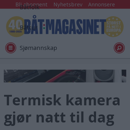
Bli abonnent
Nyhetsbrev
Annonsere
Båtfolk
Båttur
Sjømannskap
Tester
Arkiv
Termisk kamera
Video
gjør natt til dag
Logg inn