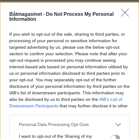
Størrelse
17,8cm (Ø) 28,5cm (
Båtmagasinet -
Do Not Process My Personal
Information
Vekt
4,1kg
If you wish to opt-out of the sale, sharing to third parties, or
Miljø vann/sand
IPX6 / MIL-STD-810
processing of your personal or sensitive information for
targeted advertising by us, please use the below opt-out
section to confirm your selection. Please note that after your
Rotasjon/tilt
360º rotasjon / +/-
opt-out request is processed you may continue seeing
interest-based ads based on personal information utilized by
Driftsspenning
12VDC til 24 VDC (+
us or personal information disclosed to third parties prior to
your opt-out. You may separately opt-out of the further
disclosure of your personal information by third parties on the
IAB’s list of downstream participants. This information may
UKATEGORISERT
ALLERBM
EKKOLODD
also be disclosed by us to third parties on the
IAB’s List of
Downstream Participants
that may further disclose it to other
third parties.
Personal Data Processing Opt Outs
I want to opt-out of the Sharing of my