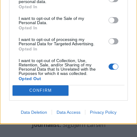
personal data.
Opted In
I want to opt-out of the Sale of my
Personal Data.
Opted In
batmagasinet.no utgis av
Norsk Maritimt
I want to opt-out of processing my
Personal Data for Targeted Advertising.
Forlag
Opted In
Alt innhold er opphavsrettslig beskyttet.
Båtmagasinet er medlem av Fagpressen og
I want to opt-out of Collection, Use,
Retention, Sale, and/or Sharing of my
arbeider etter Vær Varsom-plakaten og
Personal Data that Is Unrelated with the
Purposes for which it was collected.
Redaktørplakaten. Redaksjonen har ikke
Opted Out
ansvar for innhold på eksterne nettsider som
CONFIRM
det lenkes til.
Ansvarlig redaktør:
Ole Henrik Nissen-Lie
Data Deletion
Data Access
Privacy Policy
Journalist:
Sigbjørn Larsen