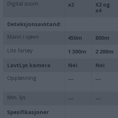
Digital zoom
x2
X2 og
x4
Deteksjonsavstand:
Mann i sjøen
450m
800m
Lite fartøy
1 300m
2 200m
LavtLys kamera
Nei
Nei
Oppløsning
---
---
Min. lys
---
---
Spesifikasjoner