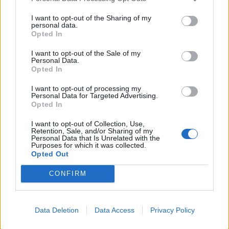
I want to opt-out of the Sharing of my
personal data.
Opted In
I want to opt-out of the Sale of my
batmagasinet.no utgis av
Norsk Maritimt
Personal Data.
Forlag
Opted In
Alt innhold er opphavsrettslig beskyttet.
I want to opt-out of processing my
Båtmagasinet er medlem av Fagpressen og
Personal Data for Targeted Advertising.
Opted In
arbeider etter Vær Varsom-plakaten og
Redaktørplakaten. Redaksjonen har ikke
I want to opt-out of Collection, Use,
Retention, Sale, and/or Sharing of my
ansvar for innhold på eksterne nettsider som
Personal Data that Is Unrelated with the
Purposes for which it was collected.
det lenkes til.
Opted Out
Ansvarlig redaktør:
Ole Henrik Nissen-Lie
CONFIRM
Journalist:
Sigbjørn Larsen
Data Deletion
Data Access
Privacy Policy
Medarbeidere:
Axel Fr. Nissen-Lie,