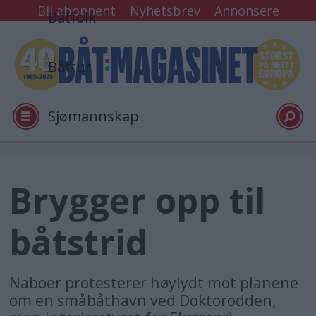
Bli abonnent
Nyhetsbrev
Annonsere
Båtfolk
Båttur
Sjømannskap
Tester
Brygger opp til
Arkiv
båtstrid
Video
Naboer protesterer høylydt mot planene
om en småbåthavn ved Doktorodden,
Logg inn