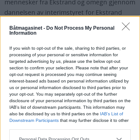
mennesker fra Ekstrand og omegn gjennom
dannelsen av interimstyret for Ekstrand
båtforening, og understreker at de kommer
Båtmagasinet -
Do Not Process My Personal
til å jobbe knallhardt for å få plass til 70 nye
Information
båtplasser i Ekstrand.
If you wish to opt-out of the sale, sharing to third parties, or
processing of your personal or sensitive information for
Les sak i Porsgrunns Dagblad
targeted advertising by us, please use the below opt-out
section to confirm your selection. Please note that after your
opt-out request is processed you may continue seeing
interest-based ads based on personal information utilized by
us or personal information disclosed to third parties prior to
ALLERBM
BRYGGER
UKATEGORISERT
your opt-out. You may separately opt-out of the further
disclosure of your personal information by third parties on the
IAB’s list of downstream participants. This information may
also be disclosed by us to third parties on the
IAB’s List of
Downstream Participants
that may further disclose it to other
third parties.
Personal Data Processing Opt Outs