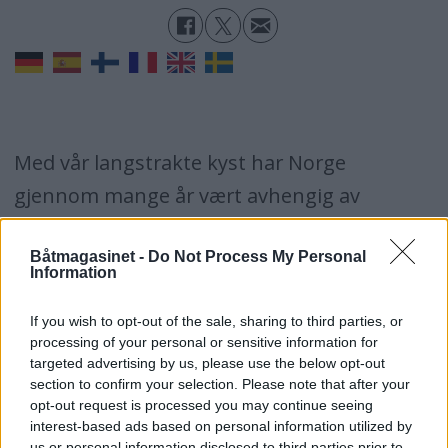
Med vår langstrakte kyst har Norge
gjennom mange år vært avhengig av
skipstrafikk. Winge tar i denne boken for
Båtmagasinet -
Do Not Process My Personal
seg nyttefartøy. Alt fra vikingskip, jekter,
Information
nordsjøseilere, hvalkokerier, cruiseskip,
If you wish to opt-out of the sale, sharing to third parties, or
hurtigruteskip, olje- og gasstankere og
processing of your personal or sensitive information for
kystbåter, til bilferjer. Et utvalg av de mest
targeted advertising by us, please use the below opt-out
section to confirm your selection. Please note that after your
kjente skipene har fått sitt eget kapittel i
opt-out request is processed you may continue seeing
boken. Det er Schibsted forlagene som er
interest-based ads based on personal information utilized by
us or personal information disclosed to third parties prior to