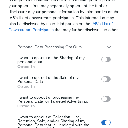
utgiver og boken inneholder mange
your opt-out. You may separately opt-out of the further
historiske bilder. Med sine 318 sider i stort
disclosure of your personal information by third parties on the
IAB’s list of downstream participants. This information may
format er boken nesten et oppslagsverk.
also be disclosed by us to third parties on the
IAB’s List of
Downstream Participants
that may further disclose it to other
third parties.
Personal Data Processing Opt Outs
UKATEGORISERT
BØKER
ALLERBM
I want to opt-out of the Sharing of my
personal data.
Opted In
I want to opt-out of the Sale of my
Personal Data.
Opted In
I want to opt-out of processing my
Personal Data for Targeted Advertising.
Opted In
I want to opt-out of Collection, Use,
Retention, Sale, and/or Sharing of my
Personal Data that Is Unrelated with the
batmagasinet.no utgis av
Norsk Maritimt