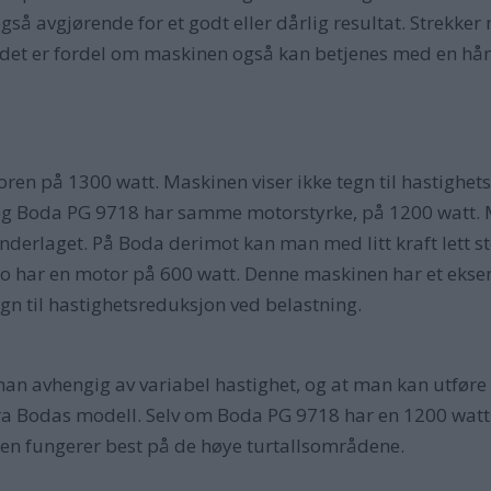
så avgjørende for et godt eller dårlig resultat. Strekker 
er det er fordel om maskinen også kan betjenes med en hå
oren på 1300 watt. Maskinen viser ikke tegn til hastighe
g Boda PG 9718 har samme motorstyrke, på 1200 watt. M
nderlaget. På Boda derimot kan man med litt kraft lett 
 har en motor på 600 watt. Denne maskinen har et eksen
gn til hastighetsreduksjon ved belastning.
er man avhengig av variabel hastighet, og at man kan utf
 fra Bodas modell. Selv om Boda PG 9718 har en 1200 watts
en fungerer best på de høye turtallsområdene.