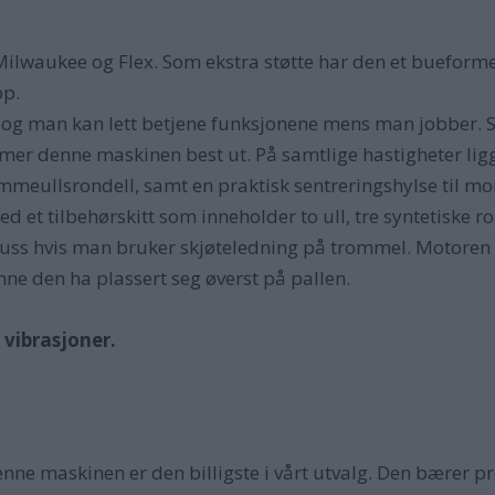
Milwaukee og Flex. Som ekstra støtte har den et bueforme
pp.
, og man kan lett betjene funksjonene mens man jobber. 
ommer denne maskinen best ut. På samtlige hastigheter lig
meullsrondell, samt en praktisk sentreringshylse til mon
d et tilbehørskitt som inneholder to ull, tre syntetiske r
uss hvis man bruker skjøteledning på trommel. Motoren er 
nne den ha plassert seg øverst på pallen.
 vibrasjoner.
nne maskinen er den billigste i vårt utvalg. Den bærer pre