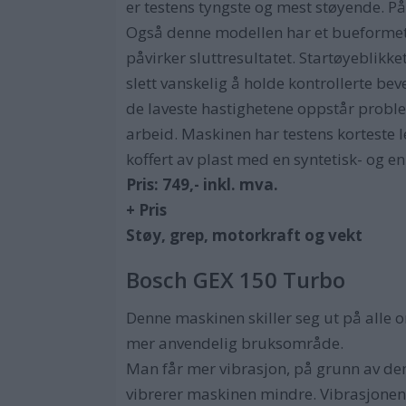
er testens tyngste og mest støyende. På
Også denne modellen har et bueformet 
påvirker sluttresultatet. Startøyeblikk
slett vanskelig å holde kontrollerte be
de laveste hastighetene oppstår problem
arbeid. Maskinen har testens korteste 
koffert av plast med en syntetisk- og 
Pris: 749,- inkl. mva.
+ Pris
Støy, grep, motorkraft og vekt
Bosch GEX 150 Turbo
Denne maskinen skiller seg ut på alle 
mer anvendelig bruksområde.
Man får mer vibrasjon, på grunn av den 
vibrerer maskinen mindre. Vibrasjonen 