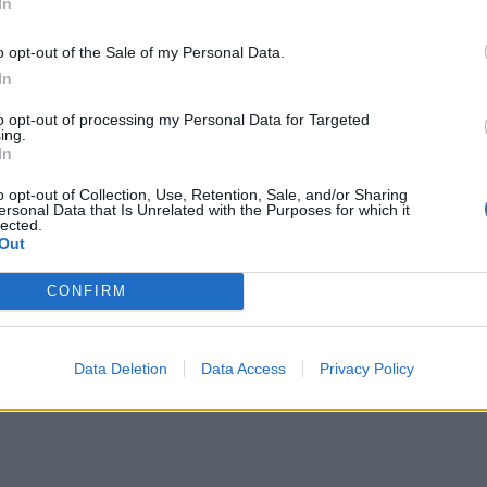
In
mråder, godt grep og pris.
o opt-out of the Sale of my Personal Data.
In
to opt-out of processing my Personal Data for Targeted
ing.
otor og går jevnt mot underlaget. Den har også ”vinkelsli
In
ta tak, slik at den blir vanskelig å håndtere. Med jevn gan
o opt-out of Collection, Use, Retention, Sale, and/or Sharing
øring av poleringsmiddel og polering.
ersonal Data that Is Unrelated with the Purposes for which it
lected.
ikket og gjennom hele hastighetsregisteret. Bryterne er h
Out
id. Hastigheten reguleres trinnløst og kan låses mot for h
år testmaskin løsnet limet som fester borrelåsen til und
CONFIRM
ller i ulik hardhetsgrad samt en lammeullsrondell. Settet 
etteste med en vekt på kun 2,5 kilo.
Data Deletion
Data Access
Privacy Policy