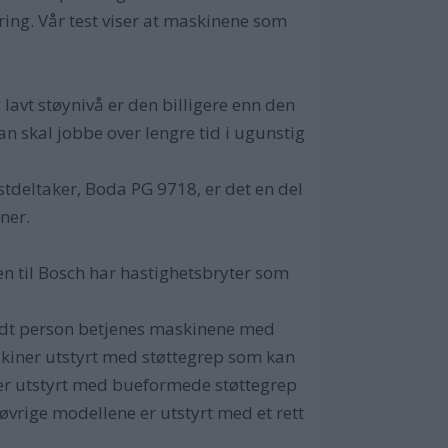
ng. Vår test viser at maskinene som
g lavt støynivå er den billigere enn den
an skal jobbe over lengre tid i ugunstig
stdeltaker, Boda PG 9718, er det en del
ner.
n til Bosch har hastighetsbryter som
endt person betjenes maskinene med
skiner utstyrt med støttegrep som kan
 er utstyrt med bueformede støttegrep
 øvrige modellene er utstyrt med et rett