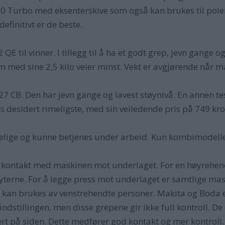
Turbo med eksenterskive som også kan brukes til poleri
efinitivt er de beste.
QE til vinner. I tillegg til å ha et godt grep, jevn gange o
m med sine 2,5 kilo veier minst. Vekt er avgjørende når m
27 CB. Den har jevn gange og lavest støynivå. En annen te
s desidert rimeligste, med sin veiledende pris på 749 kro
gelige og kunne betjenes under arbeid. Kun kombimodelle
od kontakt med maskinen mot underlaget. For en høyreh
yterne. For å legge press mot underlaget er samtlige ma
så kan brukes av venstrehendte personer. Makita og Boda
ndstillingen, men disse grepene gir ikke full kontroll. De
rt på siden. Dette medfører god kontakt og mer kontroll.