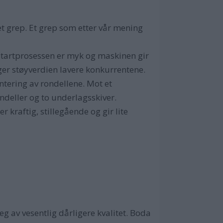
t grep. Et grep som etter vår mening
Startprosessen er myk og maskinen gir
ger støyverdien lavere konkurrentene.
tering av rondellene. Mot et
ondeller og to underlagsskiver.
kraftig, stillegående og gir lite
g av vesentlig dårligere kvalitet. Boda