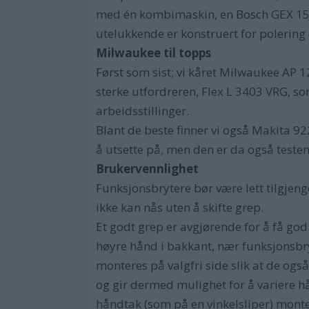
med én kombimaskin, en Bosch GEX 150 
utelukkende er konstruert for polering d
Milwaukee til topps
Først som sist; vi kåret Milwaukee AP 12 
sterke utfordreren, Flex L 3403 VRG, so
arbeidsstillinger.
Blant de beste finner vi også Makita 92
å utsette på, men den er da også testen
Brukervennlighet
Funksjonsbrytere bør være lett tilgjen
ikke kan nås uten å skifte grep.
Et godt grep er avgjørende for å få g
høyre hånd i bakkant, nær funksjonsbr
monteres på valgfri side slik at de og
og gir dermed mulighet for å variere hå
håndtak (som på en vinkelsliper) monte