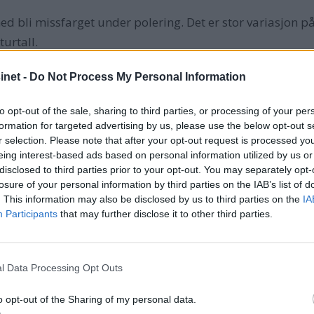
med bli missfarget under polering. Det er stor variasjon
turtall.
 1500 omdreininger pr. minutt når man polerer båt. Alt er
net -
Do Not Process My Personal Information
egger på. Det er også viktig å være ekstra oppmerksom p
øy hastighet er det ekstra viktig å ha bevegelse på maskine
to opt-out of the sale, sharing to third parties, or processing of your per
formation for targeted advertising by us, please use the below opt-out s
r selection. Please note that after your opt-out request is processed y
eing interest-based ads based on personal information utilized by us or
disclosed to third parties prior to your opt-out. You may separately opt-
 600 gram mer enn testens letteste modell. Modellen ski
losure of your personal information by third parties on the IAB’s list of
. This information may also be disclosed by us to third parties on the
IA
tillinger. De øvrige maskinene har seks. Støynivået er a
Participants
that may further disclose it to other third parties.
skinen har lang strømførende ledning som også kan demo
 Bryterne er hensiktsmessig plassert og kan lett betjenes 
et tilleggsgrep som festes på oversiden. Prisen er hyggeli
l Data Processing Opt Outs
o opt-out of the Sharing of my personal data.