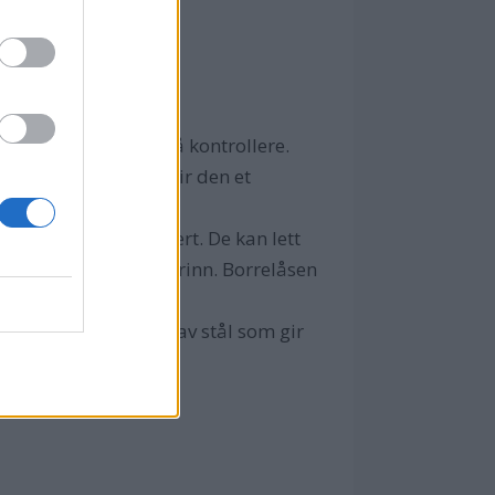
pergrep” og er lett å kontrollere.
ge og lite vibrasjon gir den et
ensiktsmessig plassert. De kan lett
øy hastighet i seks trinn. Borrelåsen
erlagskiven.
leveres i en koffert av stål som gir