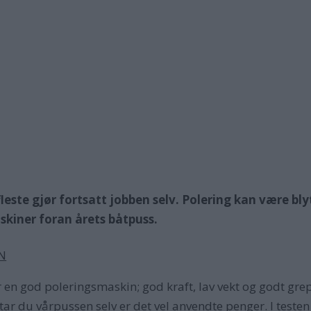
fleste gjør fortsatt jobben selv. Polering kan være bl
skiner foran årets båtpuss.
N
 en god poleringsmaskin; god kraft, lav vekt og godt gre
tar du vårpussen selv er det vel anvendte penger. I teste