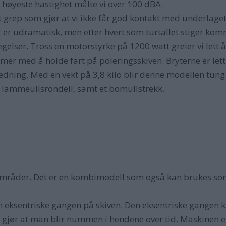
 høyeste hastighet målte vi over 100 dBA.
grep som gjør at vi ikke får god kontakt med underlaget
et er udramatisk, men etter hvert som turtallet stiger kom
vegelser. Tross en motorstyrke på 1200 watt greier vi lett
er med å holde fart på poleringsskiven. Bryterne er lett 
ledning. Med en vekt på 3,8 kilo blir denne modellen tung
en lammeullsrondell, samt et bomullstrekk.
områder. Det er en kombimodell som også kan brukes som ek
eksentriske gangen på skiven. Den eksentriske gangen kan
gjør at man blir nummen i hendene over tid. Maskinen er 