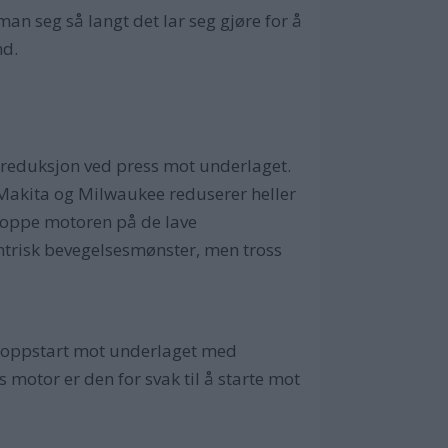
man seg så langt det lar seg gjøre for å
nd.
tsreduksjon ved press mot underlaget.
akita og Milwaukee reduserer heller
stoppe motoren på de lave
trisk bevegelsesmønster, men tross
øre oppstart mot underlaget med
 motor er den for svak til å starte mot